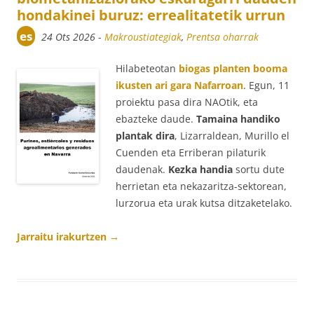
hondakinei buruz: errealitatetik urrun
es
24 Ots 2026
-
Makroustiategiak
,
Prentsa oharrak
Hilabeteotan
biogas planten booma
ikusten ari gara Nafarroan
. Egun, 11
proiektu pasa dira NAOtik, eta
ebazteke daude.
Tamaina handiko
plantak dira
, Lizarraldean, Murillo el
Cuenden eta Erriberan pilaturik
daudenak.
Kezka handia
sortu dute
herrietan eta nekazaritza-sektorean,
lurzorua eta urak kutsa ditzaketelako.
Jarraitu irakurtzen
→