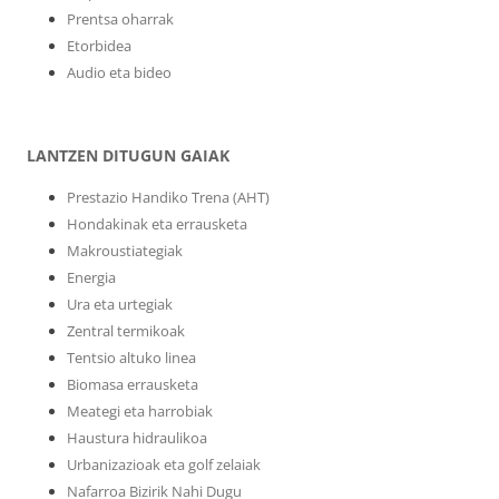
Prentsa oharrak
Etorbidea
Audio eta bideo
LANTZEN DITUGUN GAIAK
Prestazio Handiko Trena (AHT)
Hondakinak eta errausketa
Makroustiategiak
Energia
Ura eta urtegiak
Zentral termikoak
Tentsio altuko linea
Biomasa errausketa
Meategi eta harrobiak
Haustura hidraulikoa
Urbanizazioak eta golf zelaiak
Nafarroa Bizirik Nahi Dugu