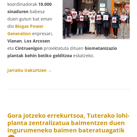
koordinadorak
10.000
sinaduren
babesa
duen gutun bat eman
dio
Biogas Power
Generation
enpresari,
Vianan
,
Los Arcosen
eta
Cintruenigon
proiektatuta dituen
biometanizazio
plantak behin betiko gelditzea
eskatzeko.
Jarraitu irakurtzen
→
Gora jotzeko errekurtsoa, Tuterako lohi-
planta zentralizatua baimentzen duen
ingurumeneko baimen bateratuagatik