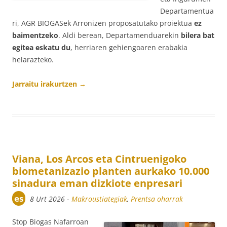
Departamentua
ri, AGR BIOGASek Arronizen proposatutako proiektua
ez
baimentzeko
. Aldi berean, Departamenduarekin
bilera bat
egitea eskatu du
, herriaren gehiengoaren erabakia
helarazteko.
Jarraitu irakurtzen
→
Viana, Los Arcos eta Cintruenigoko
biometanizazio planten aurkako 10.000
sinadura eman dizkiote enpresari
es
8 Urt 2026
-
Makroustiategiak
,
Prentsa oharrak
Stop Biogas Nafarroan