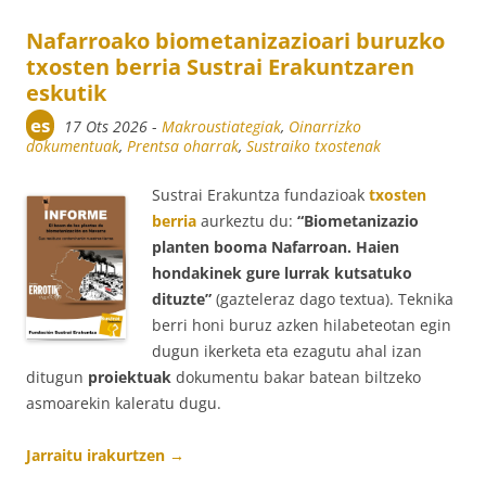
Nafarroako biometanizazioari buruzko
txosten berria Sustrai Erakuntzaren
eskutik
es
17 Ots 2026
-
Makroustiategiak
,
Oinarrizko
dokumentuak
,
Prentsa oharrak
,
Sustraiko txostenak
Sustrai Erakuntza fundazioak
txosten
berria
aurkeztu du:
“Biometanizazio
planten booma Nafarroan. Haien
hondakinek gure lurrak kutsatuko
dituzte”
(gazteleraz dago textua). Teknika
berri honi buruz azken hilabeteotan egin
dugun ikerketa eta ezagutu ahal izan
ditugun
proiektuak
dokumentu bakar batean biltzeko
asmoarekin kaleratu dugu.
Jarraitu irakurtzen
→