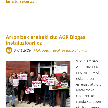
Jarraitu irakurtzen
→
Arronizek erabaki du: AGR Biogas
instalazioari ez
es
9 Urt 2026
-
Makroustiategiak
,
Prentsa oharrak
STOP BIOGAS
ARRONIZ HERRI
PLATAFORMAk
eskaera bat
erregistratu dio
Nafarroako
Gobernuko
Landa Garapen
eta Ingurumen