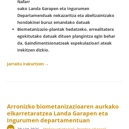
Nafarr
oako Landa Garapen eta Ingurumen
Departamenduak nekazaritza eta abeltzaintzako
hondakinei buruz emandako datuak
Biometanizazio-plantak hedatzeko, errealitatera
egokitutako datuak dituen plangintza egin behar
da. Gaindimentsionatzeak espekulazioari ateak
irekitzen dizkio.
Jarraitu irakurtzen
→
Arronizko biometanizazioaren aurkako
elkarretaratzea Landa Garapen eta
Ingurumen departamentuan
es