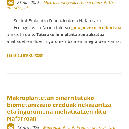
es
26 Abe 2025
-
Makroustiategiak
,
Prentsa oharrak
,
Ura
eta urtegiak
Sustrai Erakuntza Fundazioak eta Nafarroako
Ecologistas en Acción taldeak
gora jotzeko errekurtsoa
aurkeztu dute,
Tuterako lohi-planta zentralizatua
ahalbidetzen duen ingurumen-baimen integratuen kontra.
Jarraitu irakurtzen
→
Makroplantetan oinarritutako
biometanizazio ereduak nekazaritza
eta ingurumena mehatxatzen ditu
Nafarroan
es
13 Aza 2025
-
Makroustiategiak
,
Prentsa oharrak
,
Ura