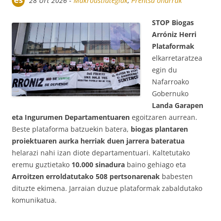
28 Urt 2026
-
Makroustiategiak
,
Prentsa oharrak
STOP Biogas
Arróniz Herri
Plataformak
elkarretaratzea
egin du
Nafarroako
Gobernuko
Landa Garapen
eta Ingurumen Departamentuaren
egoitzaren aurrean.
Beste plataforma batzuekin batera,
biogas plantaren
proiektuaren aurka herriak duen jarrera bateratua
helarazi nahi izan diote departamentuari. Kaltetutako
eremu guztietako
10.000 sinadura
baino gehiago eta
Arroitzen erroldatutako 508 pertsonarenak
babesten
dituzte ekimena. Jarraian duzue plataformak zabaldutako
komunikatua.