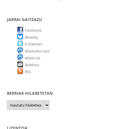
JARRAI GAITZAZU
Facebook
Bluesky
X (Twitter)
Mastodon.eus
Masto.es
Boletina
RSS
BERRIAK HILABETETAN
Berriak
hilabetetan
LIZENTZIA: