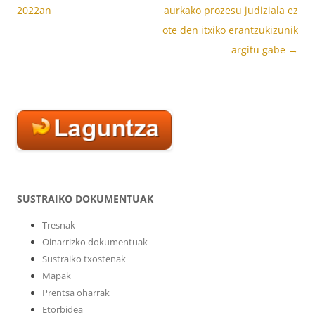
2022an
aurkako prozesu judiziala ez
ote den itxiko erantzukizunik
argitu gabe
→
SUSTRAIKO DOKUMENTUAK
Tresnak
Oinarrizko dokumentuak
Sustraiko txostenak
Mapak
Prentsa oharrak
Etorbidea