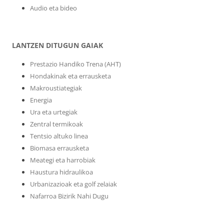
Audio eta bideo
LANTZEN DITUGUN GAIAK
Prestazio Handiko Trena (AHT)
Hondakinak eta errausketa
Makroustiategiak
Energia
Ura eta urtegiak
Zentral termikoak
Tentsio altuko linea
Biomasa errausketa
Meategi eta harrobiak
Haustura hidraulikoa
Urbanizazioak eta golf zelaiak
Nafarroa Bizirik Nahi Dugu