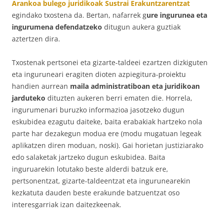
Arankoa bulego juridikoak
Sustrai Erakuntzarentzat
egindako txostena da. Bertan, nafarrek g
ure ingurunea eta
ingurumena defendatzeko
ditugun aukera guztiak
aztertzen dira.
Txostenak pertsonei eta gizarte-taldeei ezartzen dizkiguten
eta inguruneari eragiten dioten azpiegitura-proiektu
handien aurrean
maila administratiboan eta juridikoan
jarduteko
dituzten aukeren berri ematen die. Horrela,
ingurumenari buruzko informazioa jasotzeko dugun
eskubidea ezagutu daiteke, baita erabakiak hartzeko nola
parte har dezakegun modua ere (modu mugatuan legeak
aplikatzen diren moduan, noski). Gai horietan justiziarako
edo salaketak jartzeko dugun eskubidea. Baita
inguruarekin lotutako beste alderdi batzuk ere,
pertsonentzat, gizarte-taldeentzat eta ingurunearekin
kezkatuta dauden beste erakunde batzuentzat oso
interesgarriak izan daitezkeenak.