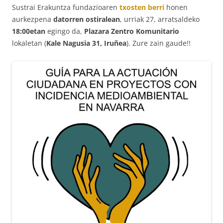
Sustrai Erakuntza fundazioaren
txosten berri
honen
aurkezpena
datorren ostiralean
, urriak 27, arratsaldeko
18:00etan
egingo da,
Plazara Zentro Komunitario
lokaletan (
Kale Nagusia 31, Iruñea
). Zure zain gaude!!