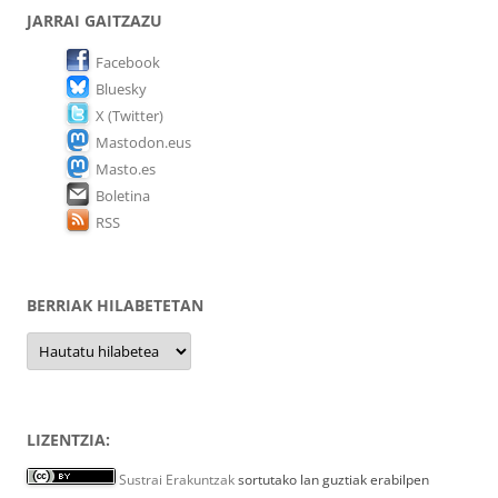
JARRAI GAITZAZU
Facebook
Bluesky
X (Twitter)
Mastodon.eus
Masto.es
Boletina
RSS
BERRIAK HILABETETAN
Berriak
hilabetetan
LIZENTZIA:
Sustrai Erakuntzak
sortutako lan guztiak erabilpen