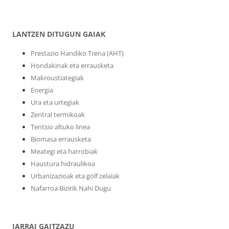
LANTZEN DITUGUN GAIAK
Prestazio Handiko Trena (AHT)
Hondakinak eta errausketa
Makroustiategiak
Energia
Ura eta urtegiak
Zentral termikoak
Tentsio altuko linea
Biomasa errausketa
Meategi eta harrobiak
Haustura hidraulikoa
Urbanizazioak eta golf zelaiak
Nafarroa Bizirik Nahi Dugu
JARRAI GAITZAZU