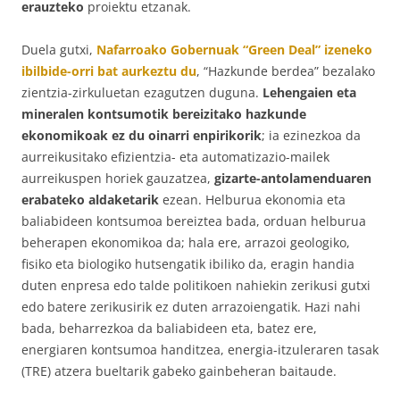
erauzteko
proiektu etzanak.
Duela gutxi,
Nafarroako Gobernuak “Green Deal” izeneko
ibilbide-orri bat aurkeztu du
, “Hazkunde berdea” bezalako
zientzia-zirkuluetan ezagutzen duguna.
Lehengaien eta
mineralen kontsumotik bereizitako hazkunde
ekonomikoak ez du oinarri enpirikorik
; ia ezinezkoa da
aurreikusitako efizientzia- eta automatizazio-mailek
aurreikuspen horiek gauzatzea,
gizarte-antolamenduaren
erabateko aldaketarik
ezean. Helburua ekonomia eta
baliabideen kontsumoa bereiztea bada, orduan helburua
beherapen ekonomikoa da; hala ere, arrazoi geologiko,
fisiko eta biologiko hutsengatik ibiliko da, eragin handia
duten enpresa edo talde politikoen nahiekin zerikusi gutxi
edo batere zerikusirik ez duten arrazoiengatik. Hazi nahi
bada, beharrezkoa da baliabideen eta, batez ere,
energiaren kontsumoa handitzea, energia-itzuleraren tasak
(TRE) atzera bueltarik gabeko gainbeheran baitaude.