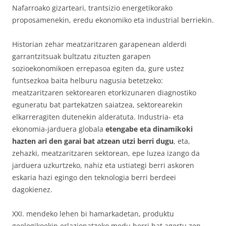
Nafarroako gizarteari, trantsizio energetikorako
proposamenekin, eredu ekonomiko eta industrial berriekin.
Historian zehar meatzaritzaren garapenean alderdi
garrantzitsuak bultzatu zituzten garapen
sozioekonomikoen errepasoa egiten da, gure ustez
funtsezkoa baita helburu nagusia betetzeko:
meatzaritzaren sektorearen etorkizunaren diagnostiko
eguneratu bat partekatzen saiatzea, sektorearekin
elkarreragiten dutenekin alderatuta. Industria- eta
ekonomia-jarduera globala
etengabe eta dinamikoki
hazten ari den garai bat atzean utzi berri dugu
, eta,
zehazki, meatzaritzaren sektorean, epe luzea izango da
jarduera uzkurtzeko, nahiz eta ustiategi berri askoren
eskaria hazi egingo den teknologia berri berdeei
dagokienez.
XXI. mendeko lehen bi hamarkadetan, produktu
geologikoekin erlazionatzeko modu berri bat agertu zen,