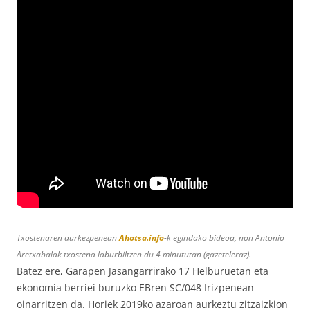
Txostenaren aurkezpenean
Ahotsa.info
-k egindako bideoa, non Antonio
Aretxabalak txostena laburbiltzen du 4 minututan (gazeteleraz).
Batez ere, Garapen Jasangarrirako 17 Helburuetan eta
ekonomia berriei buruzko EBren SC/048 Irizpenean
oinarritzen da. Horiek 2019ko azaroan aurkeztu zitzaizkion