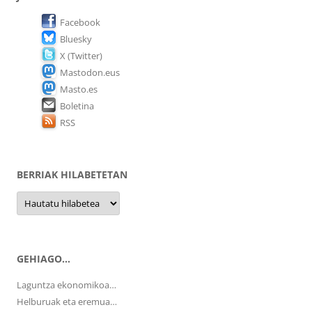
Facebook
Bluesky
X (Twitter)
Mastodon.eus
Masto.es
Boletina
RSS
BERRIAK HILABETETAN
Berriak
hilabetetan
GEHIAGO…
Laguntza ekonomikoa…
Helburuak eta eremua…