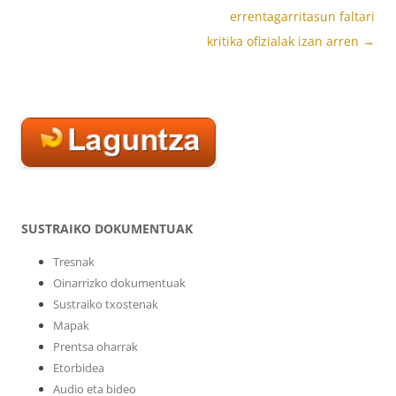
nabigatu
errentagarritasun faltari
kritika ofizialak izan arren
→
SUSTRAIKO DOKUMENTUAK
Tresnak
Oinarrizko dokumentuak
Sustraiko txostenak
Mapak
Prentsa oharrak
Etorbidea
Audio eta bideo