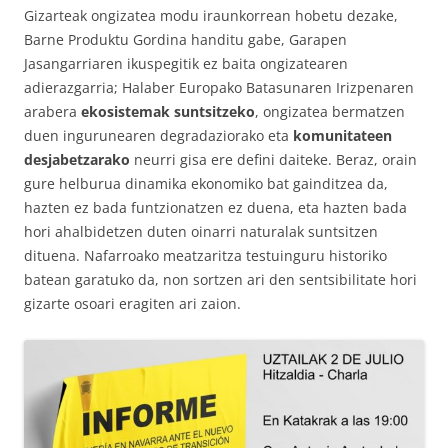
Gizarteak ongizatea modu iraunkorrean hobetu dezake,
Barne Produktu Gordina handitu gabe, Garapen
Jasangarriaren ikuspegitik ez baita ongizatearen
adierazgarria; Halaber Europako Batasunaren Irizpenaren
arabera
ekosistemak suntsitzeko
, ongizatea bermatzen
duen ingurunearen degradaziorako eta
komunitateen
desjabetzarako
neurri gisa ere defini daiteke. Beraz, orain
gure helburua dinamika ekonomiko bat gainditzea da,
hazten ez bada funtzionatzen ez duena, eta hazten bada
hori ahalbidetzen duten oinarri naturalak suntsitzen
dituena. Nafarroako meatzaritza testuinguru historiko
batean garatuko da, non sortzen ari den sentsibilitate hori
gizarte osoari eragiten ari zaion.