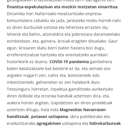
finantza-espekulazioan eta mozkin motzetan oinarritua
.
Dinamika hori Nafarroako meatzaritzako enpresa-
komunitatera zabaldu da jada. Jarduteko modu horrek nahi
ez diren burbuilak sortzea eta lehertzea errazten du;
lehenik eta behin, atzeraldira eta pobreziara daramatelako
ezinbestean, eta, gainera, krisiak eragiten dituelako. Gaur
egun, krisiaren olatu berri baten hasiera bizi dugu,
erreferentziatzat hartzeko eta orientatzeko aurrekari
historikorik ez duena.
COVID-19 pandemia
gainbehera
baten katalizatzaile bat besterik ez da, eta seinale oso
argiekin iragarri zen, nahiz eta, kontzienteki edo
inkontzienteki, gehienetan ez zen halakorik ikusi.
Testuinguru horretan, inpaktua gainditzeko aurkeztuko
diren ibilbide eta erronka handiak aztertzen dira, eta,
aukera horien argitan, izapidetzen ari diren proiektuak
aztertzen ditugu, hala nola
Magnesitas Navarrasen
handitzeak
,
potasen ustiapena
, obra publikorako eta
eraikuntzarako
agregakinen
ustiapena eta
hidrokarburoak