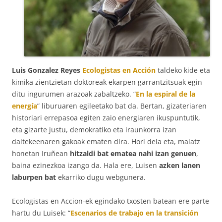
Luis Gonzalez Reyes
Ecologistas en Acción
taldeko kide eta
kimika zientzietan doktoreak ekarpen garrantzitsuak egin
ditu ingurumen arazoak zabaltzeko. “
En la espiral de la
energía
” liburuaren egileetako bat da. Bertan, gizateriaren
historiari errepasoa egiten zaio energiaren ikuspuntutik,
eta gizarte justu, demokratiko eta iraunkorra izan
daitekeenaren gakoak ematen dira. Hori dela eta, maiatz
honetan Iruñean
hitzaldi bat ematea nahi izan genuen
,
baina ezinezkoa izango da. Hala ere, Luisen
azken lanen
laburpen bat
ekarriko dugu webgunera.
Ecologistas en Accion-ek egindako txosten batean ere parte
hartu du Luisek: “
Escenarios de trabajo en la transición