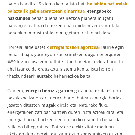
baten isla dira. Sistema kapitalista bat,
baliabide naturalak
balaztarik gabe ateratzean oinarritua
,
etengabeko
hazkundea
behar duena (ezinezkoa planeta mugatu
batean) eta atera daitezkeen baliabideen zein sortutako
hondakinen hustubideen mugetara iristen ari dena.
Horrela, alde batetik
erregai fosilen agortzeari
aurre egin
behar diogu, gaur egun kontsumitzen dugun energiaren
%80 inguru osatzen baitute. Une honetan, nekez handitu
ahal izango da erauzketa, sistema kapitalista horren
“hazkundeari” eusteko beharrezkoa baita.
Gainera,
energia berriztagarrien
garapena ez da espero
bezalakoa izaten ari, neurri handi batean energia horiek
jasaten dituzten
mugak
direla eta. Naturako fluxu
energetikoen zati bat hartzen duten instalazioak dira, eta
energia hori ia hartzen den unean kontsumitu behar da;
zaila da biltegiratzea. Batez ere elektrizitate moduan
ekoizten den energia da, gaur egun kontsumitzen dugun