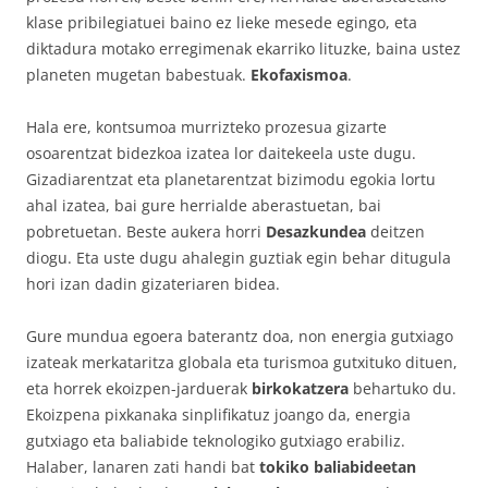
klase pribilegiatuei baino ez lieke mesede egingo, eta
diktadura motako erregimenak ekarriko lituzke, baina ustez
planeten mugetan babestuak.
Ekofaxismoa
.
Hala ere, kontsumoa murrizteko prozesua gizarte
osoarentzat bidezkoa izatea lor daitekeela uste dugu.
Gizadiarentzat eta planetarentzat bizimodu egokia lortu
ahal izatea, bai gure herrialde aberastuetan, bai
pobretuetan. Beste aukera horri
Desazkundea
deitzen
diogu. Eta uste dugu ahalegin guztiak egin behar ditugula
hori izan dadin gizateriaren bidea.
Gure mundua egoera baterantz doa, non energia gutxiago
izateak merkataritza globala eta turismoa gutxituko dituen,
eta horrek ekoizpen-jarduerak
birkokatzera
behartuko du.
Ekoizpena pixkanaka sinplifikatuz joango da, energia
gutxiago eta baliabide teknologiko gutxiago erabiliz.
Halaber, lanaren zati handi bat
tokiko baliabideetan