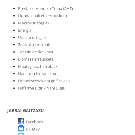
Prestazio Handiko Trena (AHT)
Hondakinak eta errausketa
Makroustiategiak
Energia
Ura eta urtegiak
Zentral termikoak
Tentsio altuko linea
Biomasa errausketa
Meategi eta harrobiak
Haustura hidraulikoa
Urbanizazioak eta golf zelaiak
Nafarroa Bizirik Nahi Dugu
JARRAI GAITZAZU
Facebook
Bluesky