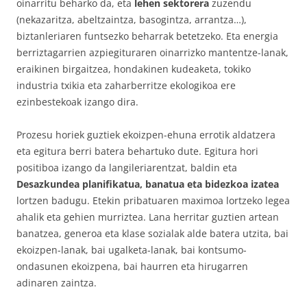
oinarritu beharko da, eta
lehen sektorera
zuzendu
(nekazaritza, abeltzaintza, basogintza, arrantza…),
biztanleriaren funtsezko beharrak betetzeko. Eta energia
berriztagarrien azpiegituraren oinarrizko mantentze-lanak,
eraikinen birgaitzea, hondakinen kudeaketa, tokiko
industria txikia eta zaharberritze ekologikoa ere
ezinbestekoak izango dira.
Prozesu horiek guztiek ekoizpen-ehuna errotik aldatzera
eta egitura berri batera behartuko dute. Egitura hori
positiboa izango da langileriarentzat, baldin eta
Desazkundea planifikatua, banatua eta bidezkoa izatea
lortzen badugu. Etekin pribatuaren maximoa lortzeko legea
ahalik eta gehien murriztea. Lana herritar guztien artean
banatzea, generoa eta klase sozialak alde batera utzita, bai
ekoizpen-lanak, bai ugalketa-lanak, bai kontsumo-
ondasunen ekoizpena, bai haurren eta hirugarren
adinaren zaintza.