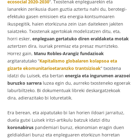
ecosocial 2020-2030
“. Txostenak enpleguarekin eta
lanarekin zerikusia duen guztia aztertu nahi du, berotegi-
efektuko gasen emisioen eta energia-kontsumoaren
ikuspegitik, haien etorkizuna zein izan daitekeen jakiten
saiatzeko. Txostenak agertokiak modelizatzen ditu, eta,
horri esker,
enpleguan gertatuko diren eraldaketa motak
aztertzen dira, isuriak premiaz eta presaz murrizteko.
Horrez gain,
Manu Robles-Arangiz fundazioak
argitaratutako “
Kapitalismo globalaren kolapsoa eta
gizarte ekomunitarioetaranzko trantsizioak
” txostena
idatzi du Luisek, eta bertan
energia eta ingurumen arazoei
buruzko sarrera
luzea egin du, aurreko txosteneko egoerak
laburbiltzeko. Bi dokumentuak libreki deskargatzekoak
dira, adierazitako bi loturetatik.
Era berean, eta aipatutako bi lan horien ildoari jarraituz,
duela gutxi Luisek iritzi-artikulu batzuk idatzi ditu
koronabirus
pandemiari buruz, ekonomian eragin duen
geldialdiari buruz eta enpleguaren etorkizun horretan