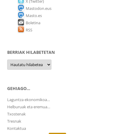
X (Twitter)
Mastodon.eus
Masto.es
Boletina
RSS
BERRIAK HILABETETAN
Berriak
hilabetetan
GEHIAGO…
Laguntza ekonomikoa…
Helburuak eta eremua…
Txostenak
Tresnak
Kontaktua