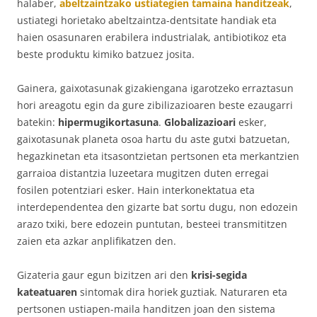
halaber,
abeltzaintzako ustiategien tamaina handitzeak
,
ustiategi horietako abeltzaintza-dentsitate handiak eta
haien osasunaren erabilera industrialak, antibiotikoz eta
beste produktu kimiko batzuez josita.
Gainera, gaixotasunak gizakiengana igarotzeko erraztasun
hori areagotu egin da gure zibilizazioaren beste ezaugarri
batekin:
hipermugikortasuna
.
Globalizazioari
esker,
gaixotasunak planeta osoa hartu du aste gutxi batzuetan,
hegazkinetan eta itsasontzietan pertsonen eta merkantzien
garraioa distantzia luzeetara mugitzen duten erregai
fosilen potentziari esker. Hain interkonektatua eta
interdependentea den gizarte bat sortu dugu, non edozein
arazo txiki, bere edozein puntutan, besteei transmititzen
zaien eta azkar anplifikatzen den.
Gizateria gaur egun bizitzen ari den
krisi-segida
kateatuaren
sintomak dira horiek guztiak. Naturaren eta
pertsonen ustiapen-maila handitzen joan den sistema