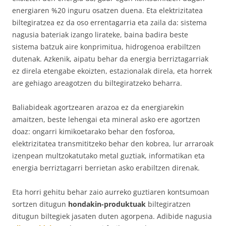
energiaren %20 inguru osatzen duena. Eta elektrizitatea
biltegiratzea ez da oso errentagarria eta zaila da: sistema
nagusia bateriak izango lirateke, baina badira beste
sistema batzuk aire konprimitua, hidrogenoa erabiltzen
dutenak. Azkenik, aipatu behar da energia berriztagarriak
ez direla etengabe ekoizten, estazionalak direla, eta horrek
are gehiago areagotzen du biltegiratzeko beharra.
Baliabideak agortzearen arazoa ez da energiarekin
amaitzen, beste lehengai eta mineral asko ere agortzen
doaz: ongarri kimikoetarako behar den fosforoa,
elektrizitatea transmititzeko behar den kobrea, lur arraroak
izenpean multzokatutako metal guztiak, informatikan eta
energia berriztagarri berrietan asko erabiltzen direnak.
Eta horri gehitu behar zaio aurreko guztiaren kontsumoan
sortzen ditugun
hondakin-produktuak
biltegiratzen
ditugun biltegiek jasaten duten agorpena. Adibide nagusia