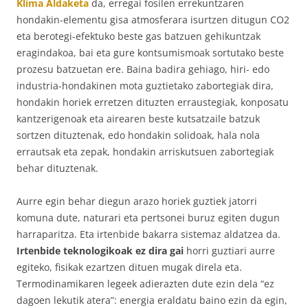
Klima Aldaketa
da, erregai fosilen errekuntzaren
hondakin-elementu gisa atmosferara isurtzen ditugun CO2
eta berotegi-efektuko beste gas batzuen gehikuntzak
eragindakoa, bai eta gure kontsumismoak sortutako beste
prozesu batzuetan ere. Baina badira gehiago, hiri- edo
industria-hondakinen mota guztietako zabortegiak dira,
hondakin horiek erretzen dituzten erraustegiak, konposatu
kantzerigenoak eta airearen beste kutsatzaile batzuk
sortzen dituztenak, edo hondakin solidoak, hala nola
errautsak eta zepak, hondakin arriskutsuen zabortegiak
behar dituztenak.
Aurre egin behar diegun arazo horiek guztiek jatorri
komuna dute, naturari eta pertsonei buruz egiten dugun
harraparitza. Eta irtenbide bakarra sistemaz aldatzea da.
Irtenbide teknologikoak ez dira gai
horri guztiari aurre
egiteko, fisikak ezartzen dituen mugak direla eta.
Termodinamikaren legeek adierazten dute ezin dela “ez
dagoen lekutik atera”: energia eraldatu baino ezin da egin,