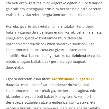
eta beti erabilgarritasun txikiagorako egiten du, beti daude
galerak; eta lehengaiak ezin dira berriro baldintza beretan
erabili, birziklatzeko energia-kontsumo handia ez bada.
Horrela, gizarte-aldaketetan oinarritutako irtenbideak
bakarrik izango dira benetan eraginkorrak. Lehengaien eta
energiaren guztizko kontsumoa murrizteko eta
aprobetxamendu-zikloak ixten saiatzeko soluzioak. Eta
kontsumoaren murrizketa eta gizarte-sistemaren
sinplifikazioa “bai edo bai” gertatuko da.
Ezinbestekoa
da,
aipatu ditugun baliabideak gero eta agortuagoak
daudelako.
Egoera horretan esan liteke
etorkizuneko bi agertoki
daudela, modu sinplifikatuan adieraz ditzakegunak:
kontsumoaren murrizketak guztiei berdin eragitea, edo
biztanleriaren zati bati bakarrik eragitea. Azken hori
desjabetze sozialean atzera egitea izango litzateke, eta
prozesu horrek, beste behin ere, herrialde aberastuetako