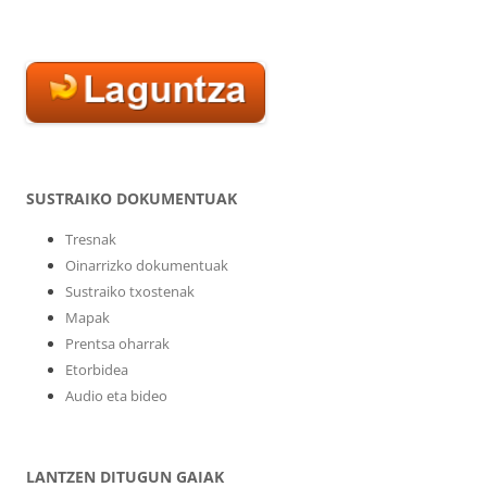
SUSTRAIKO DOKUMENTUAK
Tresnak
Oinarrizko dokumentuak
Sustraiko txostenak
Mapak
Prentsa oharrak
Etorbidea
Audio eta bideo
LANTZEN DITUGUN GAIAK