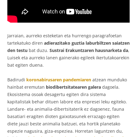
Jarraian, aurreko esteketan eta hurrengo paragrafoetan
tartekatuko diren
adierazitako guztia laburbiltzen saiatzen
den testu
bat duzu.
Sustrai Erakuntzaren hausnarketa da
,
Luisek eta aurreko lanen gainerako egileek ikertutakoarekin
bat egiten duena.
Badirudi
koronabirusaren pandemiaren
atzean munduko
hainbat eremutan
biodibertsitatearen galera
dagoela.
Ekosistema osoak desagertu egiten dira sistema
kapitalistak behar dituen labore eta enpresei leku egiteko.
Landare- eta animalia-dibertsitaterik ez dagoenez, fauna
basatiari eragiten dioten gaixotasunek errazago egiten
diete jauzi beste animalia batzuei, eta hortik planetako
espezie nagusira, giza-espeziea. Horretan laguntzen du,