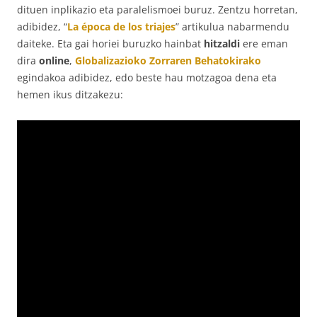
dituen inplikazio eta paralelismoei buruz. Zentzu horretan,
adibidez, “
La época de los triajes
” artikulua nabarmendu
daiteke. Eta gai horiei buruzko hainbat
hitzaldi
ere eman
dira
online
,
Globalizazioko Zorraren Behatokirako
egindakoa adibidez, edo beste hau motzagoa dena eta
hemen ikus ditzakezu: