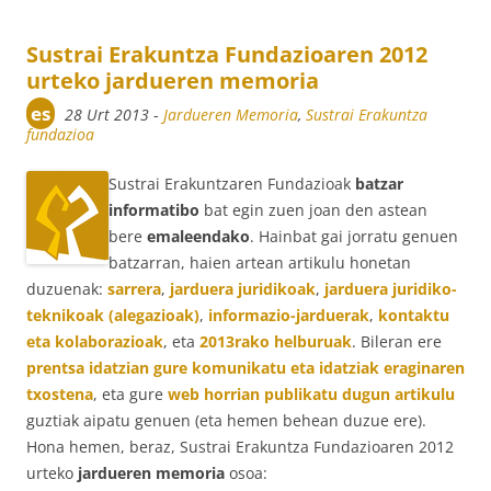
Sustrai Erakuntza Fundazioaren 2012
urteko jardueren memoria
es
28 Urt 2013
-
Jardueren Memoria
,
Sustrai Erakuntza
fundazioa
Sustrai Erakuntzaren Fundazioak
batzar
informatibo
bat egin zuen joan den astean
bere
emaleendako
. Hainbat gai jorratu genuen
batzarran, haien artean artikulu honetan
duzuenak:
sarrera
,
jarduera juridikoak
,
jarduera juridiko-
teknikoak (alegazioak)
,
informazio-jarduerak
,
kontaktu
eta kolaborazioak
, eta
2013rako helburuak
. Bileran ere
prentsa idatzian gure komunikatu eta idatziak eraginaren
txostena
, eta gure
web horrian publikatu dugun artikulu
guztiak aipatu genuen (eta hemen behean duzue ere).
Hona hemen, beraz, Sustrai Erakuntza Fundazioaren 2012
urteko
jardueren memoria
osoa: