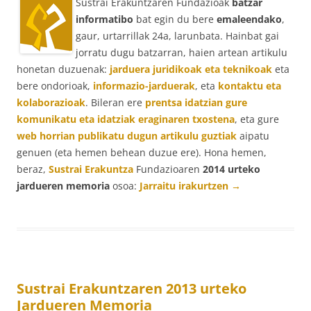
Sustrai Erakuntzaren Fundazioak
batzar
informatibo
bat egin du bere
emaleendako
,
gaur, urtarrillak 24a, larunbata. Hainbat gai
jorratu dugu batzarran, haien artean artikulu
honetan duzuenak:
jarduera juridikoak eta teknikoak
eta
bere ondorioak,
informazio-jarduerak
, eta
kontaktu eta
kolaborazioak
. Bileran ere
prentsa idatzian gure
komunikatu eta idatziak eraginaren txostena
, eta gure
web horrian publikatu dugun artikulu guztiak
aipatu
genuen (eta hemen behean duzue ere). Hona hemen,
beraz,
Sustrai Erakuntza
Fundazioaren
2014 urteko
jardueren memoria
osoa:
Jarraitu irakurtzen
→
Sustrai Erakuntzaren 2013 urteko
Jardueren Memoria