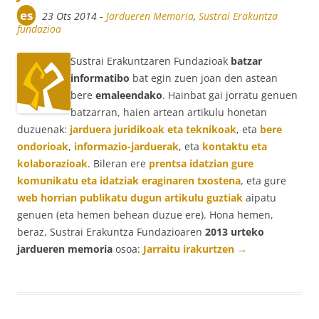
es
23 Ots 2014
-
Jardueren Memoria
,
Sustrai Erakuntza
fundazioa
Sustrai Erakuntzaren Fundazioak
batzar
informatibo
bat egin zuen joan den astean
bere
emaleendako
. Hainbat gai jorratu genuen
batzarran, haien artean artikulu honetan
duzuenak:
jarduera juridikoak eta teknikoak
, eta
bere
ondorioak
,
informazio-jarduerak
, eta
kontaktu eta
kolaborazioak
. Bileran ere
prentsa idatzian gure
komunikatu eta idatziak eraginaren txostena
, eta gure
web horrian publikatu dugun artikulu guztiak
aipatu
genuen (eta hemen behean duzue ere). Hona hemen,
beraz, Sustrai Erakuntza Fundazioaren
2013 urteko
jardueren memoria
osoa:
Jarraitu irakurtzen
→