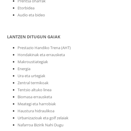
Prentsa oharrak
Etorbidea
Audio eta bideo
LANTZEN DITUGUN GAIAK
Prestazio Handiko Trena (AHT)
Hondakinak eta errausketa
Makroustiategiak
Energia
Ura eta urtegiak
Zentral termikoak
Tentsio altuko linea
Biomasa errausketa
Meategi eta harrobiak
Haustura hidraulikoa
Urbanizazioak eta golf zelaiak
Nafarroa Bizirik Nahi Dugu