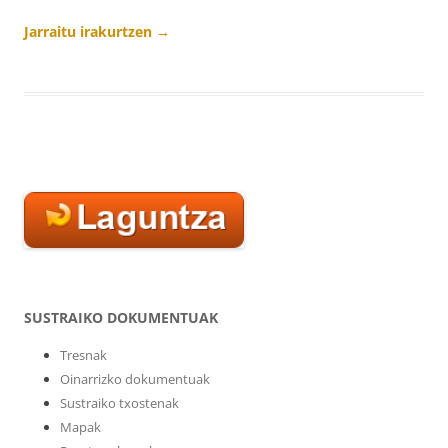
Jarraitu irakurtzen
→
SUSTRAIKO DOKUMENTUAK
Tresnak
Oinarrizko dokumentuak
Sustraiko txostenak
Mapak