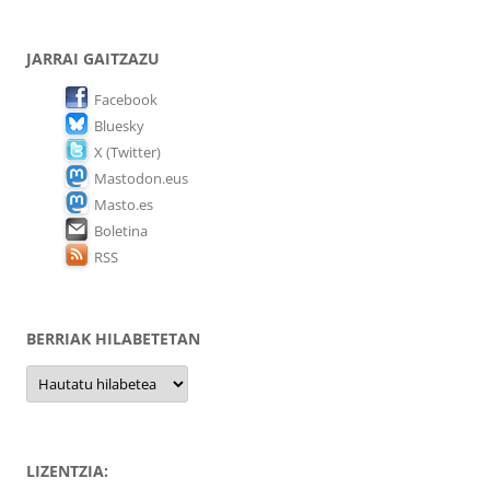
JARRAI GAITZAZU
Facebook
Bluesky
X (Twitter)
Mastodon.eus
Masto.es
Boletina
RSS
BERRIAK HILABETETAN
Berriak
hilabetetan
LIZENTZIA: