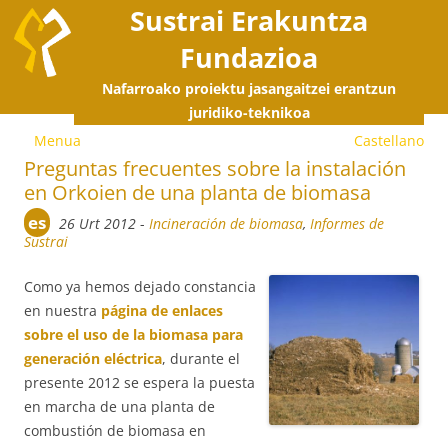
Sustrai Erakuntza
Fundazioa
Nafarroako proiektu jasangaitzei erantzun
E
juridiko-teknikoa
Menua
Castellano
s
Preguntas frecuentes sobre la instalación
en Orkoien de una planta de biomasa
e
es
26 Urt 2012
-
Incineración de biomasa
,
Informes de
Sustrai
Como ya hemos dejado constancia
en nuestra
página de enlaces
sobre el uso de la biomasa para
generación eléctrica
, durante el
presente 2012 se espera la puesta
en marcha de una planta de
combustión de biomasa en