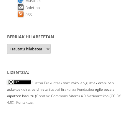
Masto.es
Boletina
RSS
BERRIAK HILABETETAN
Berriak
hilabetetan
LIZENTZIA:
Sustrai Erakuntzak
sortutako lan guztiak erabilpen
askekoak dira, baldin eta
Sustrai Erakunza Fundazioa
egile bezala
aipatzen baduzu (
Creative Commons Aitortu 4.0 Nazioartekoa (CC BY
4.0)
).
Kontaktua.