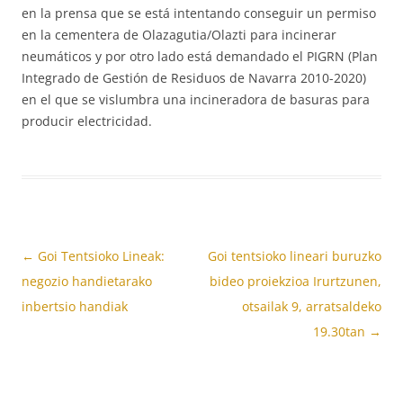
en la prensa que se está intentando conseguir un permiso
en la cementera de Olazagutia/Olazti para incinerar
neumáticos y por otro lado está demandado el PIGRN (Plan
Integrado de Gestión de Residuos de Navarra 2010-2020)
en el que se vislumbra una incineradora de basuras para
producir electricidad.
Bidalketen
←
Goi Tentsioko Lineak:
Goi tentsioko lineari buruzko
zehar
negozio handietarako
bideo proiekzioa Irurtzunen,
nabigatu
inbertsio handiak
otsailak 9, arratsaldeko
19.30tan
→