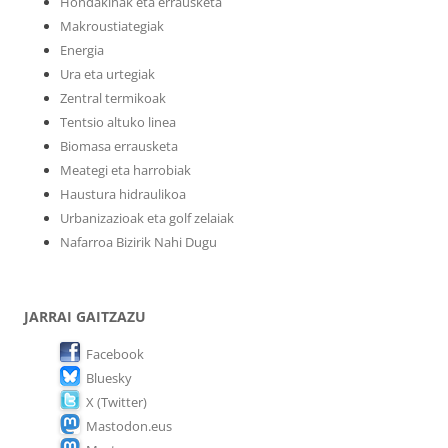
Hondakinak eta errausketa
Makroustiategiak
Energia
Ura eta urtegiak
Zentral termikoak
Tentsio altuko linea
Biomasa errausketa
Meategi eta harrobiak
Haustura hidraulikoa
Urbanizazioak eta golf zelaiak
Nafarroa Bizirik Nahi Dugu
JARRAI GAITZAZU
Facebook
Bluesky
X (Twitter)
Mastodon.eus