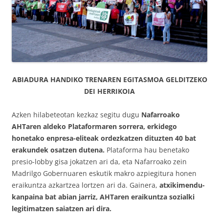
ABIADURA HANDIKO TRENAREN EGITASMOA GELDITZEKO
DEI HERRIKOIA
Azken hilabeteotan kezkaz segitu dugu
Nafarroako
AHTaren aldeko Plataformaren sorrera, erkidego
honetako enpresa-eliteak ordezkatzen dituzten 40 bat
erakundek osatzen dutena.
Plataforma hau benetako
presio-lobby gisa jokatzen ari da, eta Nafarroako zein
Madrilgo Gobernuaren eskutik makro azpiegitura honen
eraikuntza azkartzea lortzen ari da. Gainera,
atxikimendu-
kanpaina bat abian jarriz, AHTaren eraikuntza sozialki
legitimatzen saiatzen ari dira.