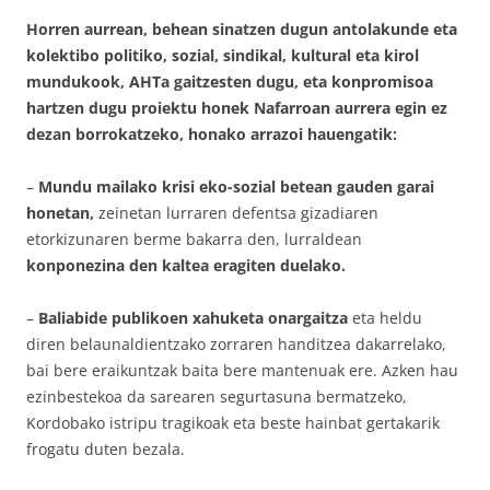
Horren aurrean, behean sinatzen dugun antolakunde eta
kolektibo politiko, sozial, sindikal, kultural eta kirol
mundukook, AHTa gaitzesten dugu, eta konpromisoa
hartzen dugu proiektu honek Nafarroan aurrera egin ez
dezan borrokatzeko,
honako arrazoi hauengatik:
–
Mundu mailako krisi eko-sozial betean gauden garai
honetan,
zeinetan lurraren defentsa gizadiaren
etorkizunaren berme bakarra den, lurraldean
konponezina den kaltea eragiten duelako.
–
Baliabide publikoen xahuketa onargaitza
eta heldu
diren belaunaldientzako zorraren handitzea dakarrelako,
bai bere eraikuntzak baita bere mantenuak ere. Azken hau
ezinbestekoa da sarearen segurtasuna bermatzeko,
Kordobako istripu tragikoak eta beste hainbat gertakarik
frogatu duten bezala.