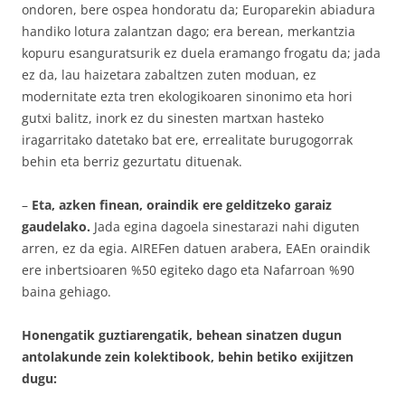
ondoren, bere ospea hondoratu da; Europarekin abiadura
handiko lotura zalantzan dago; era berean, merkantzia
kopuru esanguratsurik ez duela eramango frogatu da; jada
ez da, lau haizetara zabaltzen zuten moduan, ez
modernitate ezta tren ekologikoaren sinonimo eta hori
gutxi balitz, inork ez du sinesten martxan hasteko
iragarritako datetako bat ere, errealitate burugogorrak
behin eta berriz gezurtatu dituenak.
–
Eta, azken finean, oraindik ere gelditzeko garaiz
gaudelako.
Jada egina dagoela sinestarazi nahi diguten
arren, ez da egia. AIREFen datuen arabera, EAEn oraindik
ere inbertsioaren %50 egiteko dago eta Nafarroan %90
baina gehiago.
Honengatik guztiarengatik, behean sinatzen dugun
antolakunde zein kolektibook, behin betiko exijitzen
dugu: