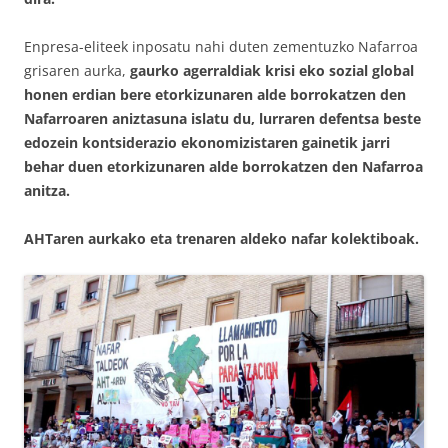
Enpresa-eliteek inposatu nahi duten zementuzko Nafarroa
grisaren aurka,
gaurko agerraldiak krisi eko sozial global
honen erdian bere etorkizunaren alde borrokatzen den
Nafarroaren aniztasuna islatu du, lurraren defentsa beste
edozein kontsiderazio ekonomizistaren gainetik jarri
behar duen etorkizunaren alde borrokatzen den Nafarroa
anitza.
AHTaren aurkako eta trenaren aldeko nafar kolektiboak.