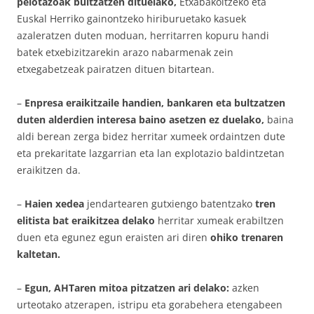
pelotazoak bultzatzen dituelako,
Etxabakoitzeko eta
Euskal Herriko gainontzeko hiriburuetako kasuek
azaleratzen duten moduan, herritarren kopuru handi
batek etxebizitzarekin arazo nabarmenak zein
etxegabetzeak pairatzen dituen bitartean.
–
Enpresa eraikitzaile handien, bankaren eta bultzatzen
duten alderdien interesa baino asetzen ez duelako,
baina
aldi berean zerga bidez herritar xumeek ordaintzen dute
eta prekaritate lazgarrian eta lan explotazio baldintzetan
eraikitzen da.
–
Haien xedea
jendartearen gutxiengo batentzako
tren
elitista bat eraikitzea delako
herritar xumeak erabiltzen
duen eta egunez egun eraisten ari diren
ohiko trenaren
kaltetan.
–
Egun, AHTaren mitoa pitzatzen ari delako:
azken
urteotako atzerapen, istripu eta gorabehera etengabeen