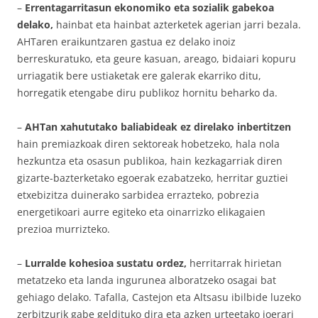
–
Errentagarritasun ekonomiko eta sozialik gabekoa
delako,
hainbat eta hainbat azterketek agerian jarri bezala.
AHTaren eraikuntzaren gastua ez delako inoiz
berreskuratuko, eta geure kasuan, areago, bidaiari kopuru
urriagatik bere ustiaketak ere galerak ekarriko ditu,
horregatik etengabe diru publikoz hornitu beharko da.
–
AHTan xahututako baliabideak ez direlako inbertitzen
hain premiazkoak diren sektoreak hobetzeko, hala nola
hezkuntza eta osasun publikoa, hain kezkagarriak diren
gizarte-bazterketako egoerak ezabatzeko, herritar guztiei
etxebizitza duinerako sarbidea errazteko, pobrezia
energetikoari aurre egiteko eta oinarrizko elikagaien
prezioa murrizteko.
–
Lurralde kohesioa sustatu ordez,
herritarrak hirietan
metatzeko eta landa ingurunea alboratzeko osagai bat
gehiago delako. Tafalla, Castejon eta Altsasu ibilbide luzeko
zerbitzurik gabe geldituko dira eta azken urteetako joerari