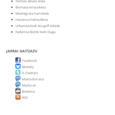
Tentsio altuko linea
Biomasa errausketa
Meategi eta harrobiak
Haustura hidraulikoa
Urbanizazioak eta golf zelaiak
Nafarroa Bizirik Nahi Dugu
JARRAI GAITZAZU
Facebook
Bluesky
X (Twitter)
Mastodon.eus
Masto.es
Boletina
RSS