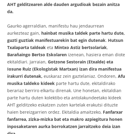
AHT gelditzearen alde dauden argudioak bezain anitza
da.
Gaurko agerraldian, manifestu hau jendaurrean
aurkezteaz gain,
hainbat musika taldek parte hartu dute,
guzti guztiak manifestuarekin bat egin dutenak
.
Hutsun
Txalaparta
taldeak
eta
Mintxo Astiz bertsolariak
,
Barañaingo Bertso Eskolaren
izenean, hasiera eman diote
ekitaldiari. Jarraian,
Gotzone Sestorain (Etxalde) eta
Iosune Ruiz (Ekologistak Martxan) izan dira manifestua
irakurri dutenak,
euskaraz zein gaztelaniaz. Ondoren,
Afu
musika taldeko kideek
parte hartu dute, ekitaldirako
berariaz berriro elkartu direnak. Une honetan, ekitaldian
parte hartu duten kolektibo eta antolakundeetako kideek
AHT gelditzeko eskatzen zuten kartelak erakutsi dituzte
haien bereizgarrien ordez. Ekitaldia amaitzeko,
Fanfarxar
fanfarrea, zizka-mizka
bat eta makro azpiegitura honen
inposaketaren aurka borrokatzen jarraitzeko deia izan
dira.