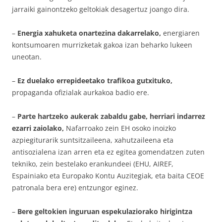
jarraiki gainontzeko geltokiak desagertuz joango dira.
–
Energia xahuketa onartezina dakarrelako,
energiaren
kontsumoaren murrizketak gakoa izan beharko lukeen
uneotan.
–
Ez duelako errepideetako trafikoa gutxituko,
propaganda ofizialak aurkakoa badio ere.
–
Parte hartzeko aukerak zabaldu gabe, herriari indarrez
ezarri zaiolako,
Nafarroako zein EH osoko inoizko
azpiegiturarik suntsitzaileena, xahutzaileena eta
antisozialena izan arren eta ez egitea gomendatzen zuten
tekniko, zein bestelako erankundeei (EHU, AIREF,
Espainiako eta Europako Kontu Auzitegiak, eta baita CEOE
patronala bera ere) entzungor eginez.
–
Bere geltokien inguruan espekulaziorako hirigintza