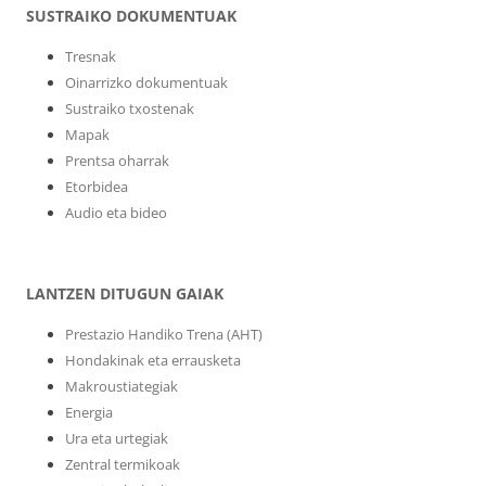
SUSTRAIKO DOKUMENTUAK
Tresnak
Oinarrizko dokumentuak
Sustraiko txostenak
Mapak
Prentsa oharrak
Etorbidea
Audio eta bideo
LANTZEN DITUGUN GAIAK
Prestazio Handiko Trena (AHT)
Hondakinak eta errausketa
Makroustiategiak
Energia
Ura eta urtegiak
Zentral termikoak