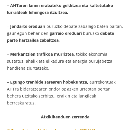
– AHTaren lanen erabateko gelditzea eta kaltetutako
lurraldeak lehengora itzultzea.
–
Jendarte ereduari
buruzko debate zabalago baten baitan,
gaur egun behar den
garraio ereduari
buruzko
debate
parte hartzailea zabaltzea
.
–
Merkantzien trafikoa murriztea,
tokiko ekonomia
sustatuz, ahalik eta elikadura eta energia burujabetza
handiena ziurtatzeko.
–
Egungo trenbide sarearen hobekuntza,
aurrekontuak
AHTra bideratzearen ondorioz azken urteotan bertan
behera utzitako zerbitzu, eraikin eta langileak
berreskuratuz.
Atxikikenduen zerrenda