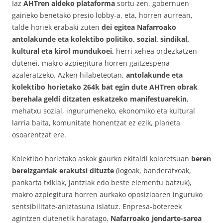
Iaz
AHTren aldeko plataforma
sortu zen, gobernuen
gaineko benetako presio lobby-a, eta, horren aurrean,
talde horiek erabaki zuten
dei egitea Nafarroako
antolakunde eta kolektibo politiko, sozial, sindikal,
kultural eta kirol mundukoei,
herri xehea ordezkatzen
dutenei, makro azpiegitura horren gaitzespena
azaleratzeko. Azken hilabeteotan,
antolakunde eta
kolektibo horietako 264k bat egin dute AHTren obrak
berehala geldi ditzaten eskatzeko manifestuarekin
,
mehatxu sozial, ingurumeneko, ekonomiko eta kultural
larria baita, komunitate honentzat ez ezik, planeta
osoarentzat ere.
Kolektibo horietako askok gaurko ekitaldi koloretsuan
beren
bereizgarriak erakutsi dituzte
(logoak, banderatxoak,
pankarta txikiak, jantziak edo beste elementu batzuk),
makro azpiegitura horren aurkako oposizioaren inguruko
sentsibilitate-aniztasuna islatuz. Enpresa-botereek
agintzen dutenetik haratago,
Nafarroako jendarte-sarea