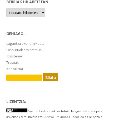
BERRIAK HILABETETAN
Berriak
hilabetetan
GEHIAGO…
Laguntza ekonomikoa…
Helburuak eta eremua…
Txostenak
Tresnak
Kontaktua
Bilatu:
LIZENTZIA:
Sustrai Erakuntzak
sortutako lan guztiak erabilpen
askekoak dira, baldin eta
Sustrai Erakunza Fundazioa
egile bezala