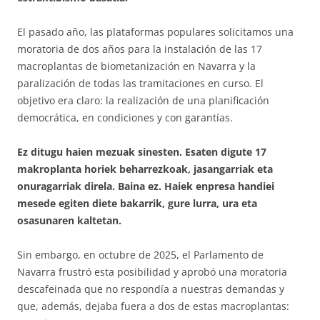
El pasado año, las plataformas populares solicitamos una
moratoria de dos años para la instalación de las 17
macroplantas de biometanización en Navarra y la
paralización de todas las tramitaciones en curso. El
objetivo era claro: la realización de una planificación
democrática, en condiciones y con garantías.
Ez ditugu haien mezuak sinesten. Esaten digute 17
makroplanta horiek beharrezkoak, jasangarriak eta
onuragarriak direla. Baina ez. Haiek enpresa handiei
mesede egiten diete bakarrik, gure lurra, ura eta
osasunaren kaltetan.
Sin embargo, en octubre de 2025, el Parlamento de
Navarra frustró esta posibilidad y aprobó una moratoria
descafeinada que no respondía a nuestras demandas y
que, además, dejaba fuera a dos de estas macroplantas: