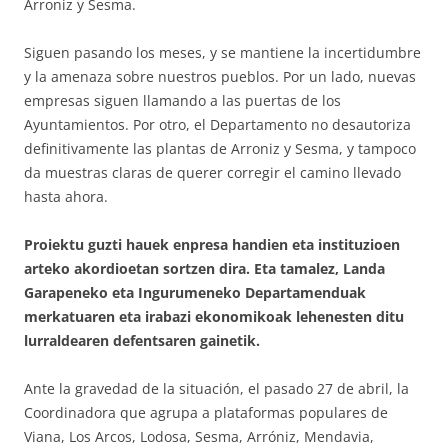
Arroniz y Sesma.
Siguen pasando los meses, y se mantiene la incertidumbre
y la amenaza sobre nuestros pueblos. Por un lado, nuevas
empresas siguen llamando a las puertas de los
Ayuntamientos. Por otro, el Departamento no desautoriza
definitivamente las plantas de Arroniz y Sesma, y tampoco
da muestras claras de querer corregir el camino llevado
hasta ahora.
Proiektu guzti hauek enpresa handien eta instituzioen
arteko akordioetan sortzen dira. Eta tamalez, Landa
Garapeneko eta Ingurumeneko Departamenduak
merkatuaren eta irabazi ekonomikoak lehenesten ditu
lurraldearen defentsaren gainetik.
Ante la gravedad de la situación, el pasado 27 de abril, la
Coordinadora que agrupa a plataformas populares de
Viana, Los Arcos, Lodosa, Sesma, Arróniz, Mendavia,