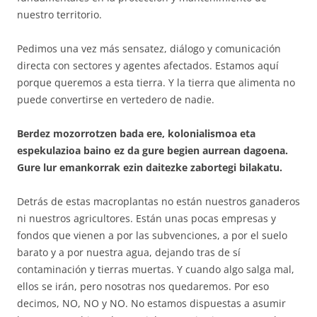
nuestro territorio.
Pedimos una vez más sensatez, diálogo y comunicación
directa con sectores y agentes afectados. Estamos aquí
porque queremos a esta tierra. Y la tierra que alimenta no
puede convertirse en vertedero de nadie.
Berdez mozorrotzen bada ere, kolonialismoa eta
espekulazioa baino ez da gure begien aurrean dagoena.
Gure lur emankorrak ezin daitezke zabortegi bilakatu.
Detrás de estas macroplantas no están nuestros ganaderos
ni nuestros agricultores. Están unas pocas empresas y
fondos que vienen a por las subvenciones, a por el suelo
barato y a por nuestra agua, dejando tras de sí
contaminación y tierras muertas. Y cuando algo salga mal,
ellos se irán, pero nosotras nos quedaremos. Por eso
decimos, NO, NO y NO. No estamos dispuestas a asumir