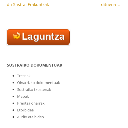
du Sustrai Erakuntzak
dituena
→
SUSTRAIKO DOKUMENTUAK
Tresnak
Oinarrizko dokumentuak
Sustraiko txostenak
Mapak
Prentsa oharrak
Etorbidea
Audio eta bideo