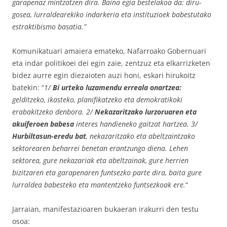
garapenaz mintzatzen dira. Baina egia bestelakoa da: diru-
gosea, lurraldearekiko indarkeria eta instituzioek babestutako
estraktibismo basatia.”
Komunikatuari amaiera emateko, Nafarroako Gobernuari
eta indar politikoei dei egin zaie, zentzuz eta elkarrizketen
bidez aurre egin diezaioten auzi honi, eskari hirukoitz
batekin: “
1/
Bi urteko luzamendu erreala onartzea:
gelditzeko, ikasteko, planifikatzeko eta demokratikoki
erabakitzeko denbora. 2/
Nekazaritzako lurzoruaren eta
akuiferoen babesa
interes handieneko gaitzat hartzea. 3/
Hurbiltasun-eredu bat
, nekazaritzako eta abeltzaintzako
sektorearen beharrei benetan erantzungo diena. Lehen
sektorea, gure nekazariak eta abeltzainak, gure herrien
bizitzaren eta garapenaren funtsezko parte dira, baita gure
lurraldea babesteko eta mantentzeko funtsezkoak ere.
“
Jarraian, manifestazioaren bukaeran irakurri den testu
osoa: