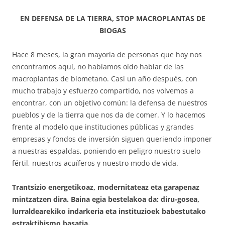
EN DEFENSA DE LA TIERRA, STOP MACROPLANTAS DE
BIOGAS
Hace 8 meses, la gran mayoría de personas que hoy nos
encontramos aquí, no habíamos oído hablar de las
macroplantas de biometano. Casi un año después, con
mucho trabajo y esfuerzo compartido, nos volvemos a
encontrar, con un objetivo común: la defensa de nuestros
pueblos y de la tierra que nos da de comer. Y lo hacemos
frente al modelo que instituciones públicas y grandes
empresas y fondos de inversión siguen queriendo imponer
a nuestras espaldas, poniendo en peligro nuestro suelo
fértil, nuestros acuíferos y nuestro modo de vida.
Trantsizio energetikoaz, modernitateaz eta garapenaz
mintzatzen dira. Baina egia bestelakoa da: diru-gosea,
lurraldearekiko indarkeria eta instituzioek babestutako
estraktibismo basatia.