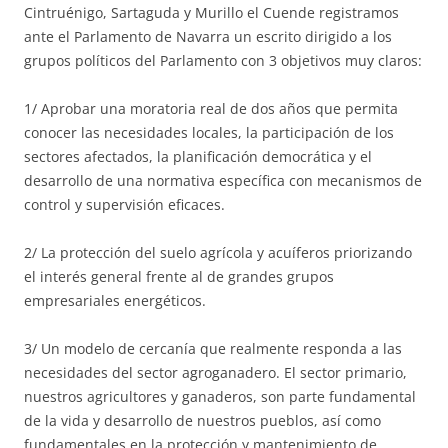
Cintruénigo, Sartaguda y Murillo el Cuende registramos
ante el Parlamento de Navarra un escrito dirigido a los
grupos políticos del Parlamento con 3 objetivos muy claros:
1/ Aprobar una moratoria real de dos años que permita
conocer las necesidades locales, la participación de los
sectores afectados, la planificación democrática y el
desarrollo de una normativa específica con mecanismos de
control y supervisión eficaces.
2/ La protección del suelo agrícola y acuíferos priorizando
el interés general frente al de grandes grupos
empresariales energéticos.
3/ Un modelo de cercanía que realmente responda a las
necesidades del sector agroganadero. El sector primario,
nuestros agricultores y ganaderos, son parte fundamental
de la vida y desarrollo de nuestros pueblos, así como
fundamentales en la protección y mantenimiento de