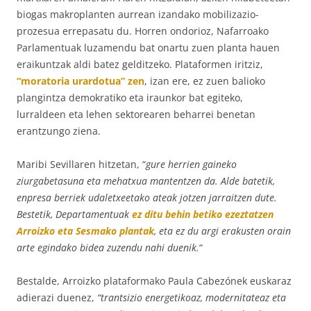
biogas makroplanten aurrean izandako mobilizazio-
prozesua errepasatu du. Horren ondorioz, Nafarroako
Parlamentuak luzamendu bat onartu zuen planta hauen
eraikuntzak aldi batez gelditzeko. Plataformen iritziz,
“moratoria urardotua” zen
, izan ere, ez zuen balioko
plangintza demokratiko eta iraunkor bat egiteko,
lurraldeen eta lehen sektorearen beharrei benetan
erantzungo ziena.
Maribi Sevillaren hitzetan, “
gure herrien gaineko
ziurgabetasuna eta mehatxua mantentzen da. Alde batetik,
enpresa berriek udaletxeetako ateak jotzen jarraitzen dute.
Bestetik, Departamentuak
ez ditu behin betiko ezeztatzen
Arroizko eta Sesmako plantak
, eta ez du argi erakusten orain
arte egindako bidea zuzendu nahi duenik.
“
Bestalde, Arroizko plataformako Paula Cabezónek euskaraz
adierazi duenez,
“trantsizio energetikoaz, modernitateaz eta