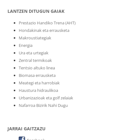
LANTZEN DITUGUN GAIAK
Prestazio Handiko Trena (AHT)
Hondakinak eta errausketa
Makroustiategiak
Energia
Ura eta urtegiak
Zentral termikoak
Tentsio altuko linea
Biomasa errausketa
Meategi eta harrobiak
Haustura hidraulikoa
Urbanizazioak eta golf zelaiak
Nafarroa Bizirik Nahi Dugu
JARRAI GAITZAZU