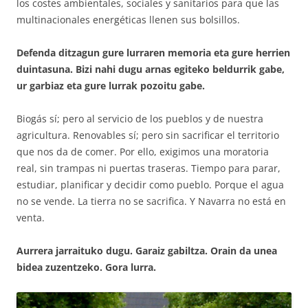
los costes ambientales, sociales y sanitarios para que las
multinacionales energéticas llenen sus bolsillos.
Defenda ditzagun gure lurraren memoria eta gure herrien
duintasuna. Bizi nahi dugu arnas egiteko beldurrik gabe,
ur garbiaz eta gure lurrak pozoitu gabe.
Biogás sí; pero al servicio de los pueblos y de nuestra
agricultura. Renovables sí; pero sin sacrificar el territorio
que nos da de comer. Por ello, exigimos una moratoria
real, sin trampas ni puertas traseras. Tiempo para parar,
estudiar, planificar y decidir como pueblo. Porque el agua
no se vende. La tierra no se sacrifica. Y Navarra no está en
venta.
Aurrera jarraituko dugu. Garaiz gabiltza. Orain da unea
bidea zuzentzeko. Gora lurra.