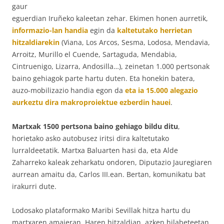
gaur
eguerdian Iruñeko kaleetan zehar. Ekimen honen aurretik,
informazio-lan handia
egin da
kaltetutako herrietan
hitzaldiarekin
(Viana, Los Arcos, Sesma, Lodosa, Mendavia,
Arroitz, Murillo el Cuende, Sartaguda, Mendabia,
Cintruenigo, Lizarra, Andosilla…), zeinetan 1.000 pertsonak
baino gehiagok parte hartu duten. Eta honekin batera,
auzo-mobilizazio handia egon da
eta ia 15.000 alegazio
aurkeztu dira makroproiektue ezberdin hauei
.
Martxak 1500 pertsona baino gehiago bildu ditu
,
horietako asko autobusez iritsi dira kaltetutako
lurraldeetatik. Martxa Baluarten hasi da, eta Alde
Zaharreko kaleak zeharkatu ondoren, Diputazio Jauregiaren
aurrean amaitu da, Carlos III.ean. Bertan, komunikatu bat
irakurri dute.
Lodosako plataformako Maribi Sevillak hitza hartu du
martxaren amaieran. Haren hitzaldian, azken hilabeteetan