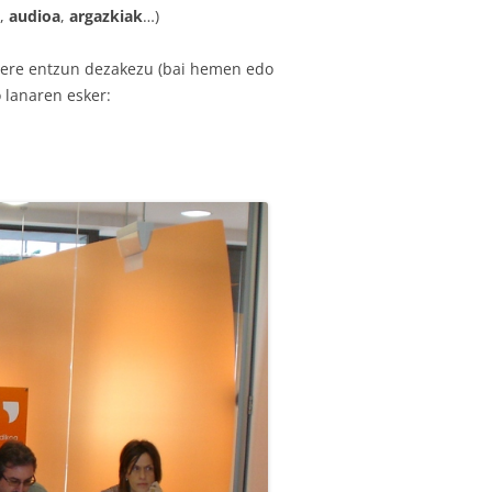
o,
audioa
,
argazkiak
…)
a ere entzun dezakezu (bai hemen edo
 lanaren esker: