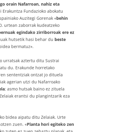
o orain Nafarroan, nahiz eta
ai Erakuntza Fundazioko abokatu
painiako Auzitegi Gorenak «
behin
0. urtean zaborrak kudeatzeko
ernuak egindako zirriborroak ere ez
nuak hutsetik hasi behar du
beste
ubidea bermatuz».
 urratsak aztertu ditu Sustrai
alatu du. Erakunde horretako
en sententziak ontzat jo dituela
iak agerian utzi du Nafarroako
ela
; asmo hutsak baino ez zituela
 Zelaiak erantsi du plangintzarik eza
o bidea aipatu ditu Zelaiak. Urte
sotzen zuen. «
Planta hori egiteko zen
iko zuten ez zuen zehaztu planak, eta