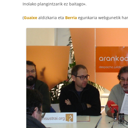
Inolako plangintzarik ez baitago».
(
Guaixe
aldizkaria eta
Berria
egunkaria webgunetik hart