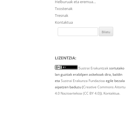
Helburuak eta eremua…
Txostenak
Tresnak
Kontaktua
Bilatu:
LIZENTZIA:
Sustrai Erakuntzak
sortutako
lan guztiak erabilpen askekoak dira, baldin
eta
Sustrai Erakunza Fundazioa
egile bezala
aipatzen baduzu (
Creative Commons Aitortu
4.0 Nazioartekoa (CC BY 4.0)
).
Kontaktua.