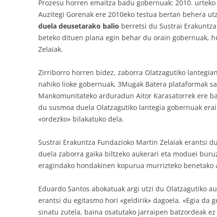
Prozesu horren emaitza badu gobernuak: 2010. urteko
Auzitegi Gorenak ere 2010eko testua bertan behera utz
duela deusetarako balio
berretsi du Sustrai Erakuntza
beteko dituen plana egin behar du orain gobernuak, h
Zelaiak.
Zirriborro horren bidez, zaborra Olatzagutiko lantegi
nahiko lioke gobernuak, 3Mugak Batera plataformak s
Mankomunitateko arduradun Aitor Karasatorrek ere bat e
du susmoa duela Olatzagutiko lantegia gobernuak erai
«ordezko» bilakatuko dela.
Sustrai Erakuntza Fundazioko Martin Zelaiak erantsi d
duela zaborra gaika biltzeko aukerari eta moduei buru
eragindako hondakinen kopurua murrizteko benetako 
Eduardo Santos abokatuak argi utzi du Olatzagutiko a
erantsi du egitasmo hori «geldirik» dagoela. «Egia da
sinatu zutela, baina osatutako jarraipen batzordeak ez