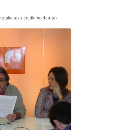
utako testuetatik moldatuta).