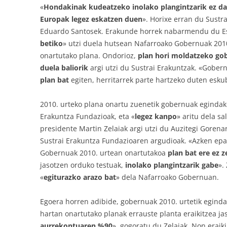
«
Hondakinak kudeatzeko inolako plangintzarik ez dag
Europak legez eskatzen duen
». Horixe erran du Sustr
Eduardo Santosek. Erakunde horrek nabarmendu du Es
betiko
» utzi duela hutsean Nafarroako Gobernuak 201
onartutako plana. Ondorioz,
plan hori moldatzeko gob
duela baliorik
argi utzi du Sustrai Erakuntzak. «Gober
plan bat
egiten, herritarrek parte hartzeko duten esk
2010. urteko plana onartu zuenetik gobernuak egindako
Erakuntza Fundazioak, eta «
legez kanpo
» aritu dela s
presidente Martin Zelaiak argi utzi du Auzitegi Gorenar
Sustrai Erakuntza Fundazioaren argudioak. «Azken epa
Gobernuak 2010. urtean onartutakoa
plan bat ere ez z
jasotzen orduko testuak,
inolako plangintzarik gabe
».
«
egiturazko arazo bat
» dela Nafarroako Gobernuan.
Egoera horren adibide, gobernuak 2010. urtetik egindak
hartan onartutako planak errauste planta eraikitzea ja
aurrekontuaren %90
», gogoratu du Zelaiak. Non eraik