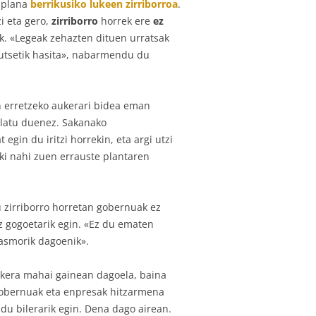
 plana
berrikusiko lukeen zirriborroa
.
i eta gero,
zirriborro
horrek ere
ez
k. «Legeak zehazten dituen urratsak
utsetik hasita», nabarmendu du
an erretzeko aukerari bidea eman
alatu duenez. Sakanako
gin du iritzi horrekin, eta argi utzi
ki nahi zuen errauste plantaren
u zirriborro horretan gobernuak ez
z gogoetarik egin. «Ez du ematen
asmorik dagoenik».
ukera mahai gainean dagoela, baina
 gobernuak eta enpresak hitzarmena
 du bilerarik egin. Dena dago airean.