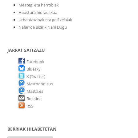
Meategi eta harrobiak
Haustura hidraulikoa
Urbanizazioak eta golf zelaiak
Nafarroa Bizirik Nahi Dugu
JARRAI GAITZAZU
Facebook
Bluesky
X (Twitter)
Mastodon.eus
Masto.es
Boletina
RSS
BERRIAK HILABETETAN