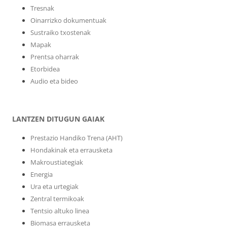
Tresnak
Oinarrizko dokumentuak
Sustraiko txostenak
Mapak
Prentsa oharrak
Etorbidea
Audio eta bideo
LANTZEN DITUGUN GAIAK
Prestazio Handiko Trena (AHT)
Hondakinak eta errausketa
Makroustiategiak
Energia
Ura eta urtegiak
Zentral termikoak
Tentsio altuko linea
Biomasa errausketa