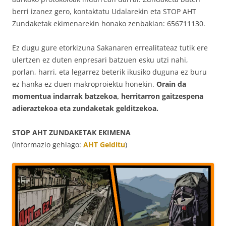
berri izanez gero, kontaktatu Udalarekin eta STOP AHT
Zundaketak ekimenarekin honako zenbakian: 656711130.
Ez dugu gure etorkizuna Sakanaren errealitateaz tutik ere
ulertzen ez duten enpresari batzuen esku utzi nahi,
porlan, harri, eta legarrez beterik ikusiko duguna ez buru
ez hanka ez duen makroproiektu honekin.
Orain da
momentua indarrak batzekoa, herritarron gaitzespena
adieraztekoa eta zundaketak gelditzekoa.
STOP AHT ZUNDAKETAK EKIMENA
(Informazio gehiago:
AHT Gelditu
)