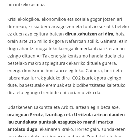
birrintzeko asmoz.
Krisi ekologikoa, ekonomikoa eta soziala gogor jotzen ari
direnean, krisia bera areagotzen eta funtzio sozialik beteko
ez duen azpiegitura batean
dirua xahutzen ari dira
, hots,
orain arte 215 milioitik gora Nafarroan soilik. Gainera, ezin
dugu ahantzi muga teknikoengatik merkantziarik eraman
ezingo dituen AHTak energia kontsumo handia duela eta
bestelako makro azpiegiturak ekarriko dituela gurera,
energia kontsumo honi aurre egiteko. Gainera, herri eta
laborantza lurrak galduko dira, CO2 isuriek gora egingo
dute, babestutako eremuak eta biodibertsitatea kaltetuko
dira eta egungo trenbidea hilzorian utziko da.
Udazkenean Lakuntza eta Arbizu artean egin bezalaxe,
oraingoan Errotz, Izurdiaga eta Urritzola artean dauden
lau zundaketa puntuak ezagutzeko mendi martxa
antolatu dugu
, ekainaren 8rako. Horrez gain, zundaketen
aurkako protokoloak indarrean darrai: Zundaketa baten