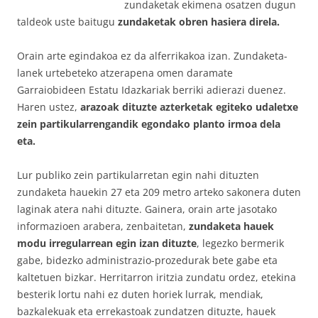
zundaketak ekimena osatzen dugun
taldeok uste baitugu
zundaketak obren hasiera direla.
Orain arte egindakoa ez da alferrikakoa izan. Zundaketa-
lanek urtebeteko atzerapena omen daramate
Garraiobideen Estatu Idazkariak berriki adierazi duenez.
Haren ustez,
arazoak dituzte azterketak egiteko udaletxe
zein partikularrengandik egondako planto irmoa dela
eta.
Lur publiko zein partikularretan egin nahi dituzten
zundaketa hauekin 27 eta 209 metro arteko sakonera duten
laginak atera nahi dituzte. Gainera, orain arte jasotako
informazioen arabera, zenbaitetan,
zundaketa hauek
modu irregularrean egin izan dituzte
, legezko bermerik
gabe, bidezko administrazio-prozedurak bete gabe eta
kaltetuen bizkar. Herritarron iritzia zundatu ordez, etekina
besterik lortu nahi ez duten horiek lurrak, mendiak,
bazkalekuak eta errekastoak zundatzen dituzte, hauek