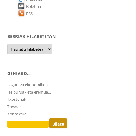
Boletina
RSS
BERRIAK HILABETETAN
Berriak
hilabetetan
GEHIAGO…
Laguntza ekonomikoa…
Helburuak eta eremua…
Txostenak
Tresnak
Kontaktua
Bilatu: