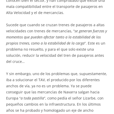
conocen bien el sector, y han comprobado que existe una
mala compatibilidad entre el transporte de pasajeros en
Alta Velocidad y el de mercancías.
Sucede que cuando se cruzan trenes de pasajeros a altas
velocidades con trenes de mercancías, “
se generan fuerzas y
momentos que pueden afectar tanto a la estabilidad de los
propios trenes, como a la estabilidad de la carga
”. Este es un
problema no resuelto, y para el que solo existe una
solución, reducir la velocidad del tren de pasajeros antes
del cruce…
Y sin embargo, uno de los problemas que, supuestamente,
iba a solucionar el TAV, el producido por los diferentes
anchos de vía, ya no es un problema. Ya se puede
conseguir que las mercancías de Navarra salgan hacia
Europa “
a toda pastilla
”, como pedía el señor Lizarbe, con
pequeños cambios en la infraestructura. En los últimos
años se ha probado y homologado un eje de ancho