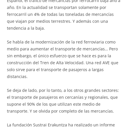
Español, el trafico de mercancías por ferrocarril baja año a
año. En la actualidad se transportan solamente por
ferrocarril un 4% de todas las toneladas de mercancías
que viajan por medios terrestres. Y además con una
tendencia a la baja.
Se habla de la modernización de la red ferroviaria como
medio para aumentar el transporte de mercancías… Pero
sin embargo, el único esfuerzo que se hace es para la
construcción del Tren de Alta Velocidad. Una red AVE que
solo sirve para el transporte de pasajeros a largas
distancias.
Se deja de lado, por lo tanto, a los otros grandes sectores:
el transporte de pasajeros en cercanías y regionales, que
supone el 90% de los que utilizan este medio de
transporte. Y se olvida por completo de las mercancías.
La fundación Sustrai Erakuntza ha realizado un informe