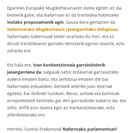
Egunean Europako Mugikortasunaren Astea egiten ari da,
besterik gabe, eta Nafarroan ez da trenbidea hobetzeko
inolako proposamenik egin
. Gauza bera gertatzen da
Nafarroarako Mugikortasun
J
asangarrirako
G
idaplana
.
Nafarroako Gobernuak laster onartuko du hori, eta ez
dirudi trenbidearen gaineko ekintzarik eginen duenik, ezta
zeharka ere.
Eta hala ere,
tren konbentzionala garraiobiderik
jasangarriena da
, salgaiak nahiz bidaiariak garraiatzeko
aukera ematen baitu, eta zerbitzua ematen die bai
Nafarroako eskualdeei, bertatik aldiriko joan etorriak
egiteko, bai ibilbide luzekoei. Beraz, autoak eta kamioiak
errepideetatik kentzeko gai den garraiobide bakarra da, eta
aldiz, AHTk ezin duena egin ez merkantzietarako, ezta
aldirikoetarako ere.
Horrela, Sustrai Erakuntzak
Nafarroako parlament
uari