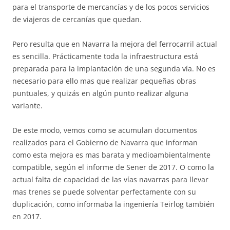
para el transporte de mercancías y de los pocos servicios
de viajeros de cercanías que quedan.
Pero resulta que en Navarra la mejora del ferrocarril actual
es sencilla. Prácticamente toda la infraestructura está
preparada para la implantación de una segunda vía. No es
necesario para ello mas que realizar pequeñas obras
puntuales, y quizás en algún punto realizar alguna
variante.
De este modo, vemos como se acumulan documentos
realizados para el Gobierno de Navarra que informan
como esta mejora es mas barata y medioambientalmente
compatible, según el informe de Sener de 2017. O como la
actual falta de capacidad de las vías navarras para llevar
mas trenes se puede solventar perfectamente con su
duplicación, como informaba la ingeniería Teirlog también
en 2017.