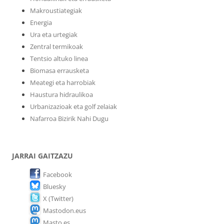
Makroustiategiak
Energia
Ura eta urtegiak
Zentral termikoak
Tentsio altuko linea
Biomasa errausketa
Meategi eta harrobiak
Haustura hidraulikoa
Urbanizazioak eta golf zelaiak
Nafarroa Bizirik Nahi Dugu
JARRAI GAITZAZU
Facebook
Bluesky
X (Twitter)
Mastodon.eus
Masto.es