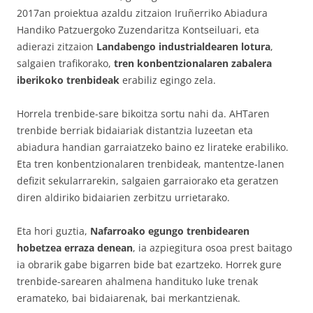
2017an proiektua azaldu zitzaion Iruñerriko Abiadura
Handiko Patzuergoko Zuzendaritza Kontseiluari, eta
adierazi zitzaion
Landabengo industrialdearen lotura
,
salgaien trafikorako,
tren konbentzionalaren zabalera
iberikoko trenbideak
erabiliz egingo zela.
Horrela trenbide-sare bikoitza sortu nahi da. AHTaren
trenbide berriak bidaiariak distantzia luzeetan eta
abiadura handian garraiatzeko baino ez lirateke erabiliko.
Eta tren konbentzionalaren trenbideak, mantentze-lanen
defizit sekularrarekin, salgaien garraiorako eta geratzen
diren aldiriko bidaiarien zerbitzu urrietarako.
Eta hori guztia,
Nafarroako egungo trenbidearen
hobetzea erraza denean
, ia azpiegitura osoa prest baitago
ia obrarik gabe bigarren bide bat ezartzeko. Horrek gure
trenbide-sarearen ahalmena handituko luke trenak
eramateko, bai bidaiarenak, bai merkantzienak.