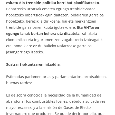
eskatu di
o
trenbide-politika berri bat planifikatzeko
.
Beharrezko urratsak ematea egungo trenbide-sarea
hobetzeko inbertsioak egin daitezen, bidaiarien garraioa
hobetzeko, bereziki aldirikoena, bai eta merkantzien
trenbide-garraioaren kuota igotzeko ere.
Eta AHTaren
egungo lanak bertan behera utz ditzatela
, xahuketa
ekonomikoa eta ingurumen zentzugabekeria izateagatik,
eta inondik ere ez du balioko Nafarroako garraioa
jasangarriago izateko.
Sustrai Erakuntzaren hitzaldia:
Estimadas parlamentarias y parlamentarios, arratsaldeon,
buenas tardes:
Es de sobra conocida la necesidad de la humanidad de
abandonar los combustibles fósiles, debido a su cada vez
mayor escasez, y a la emisión de Gases de Efecto
Invernadero que producen. Se puede decir, por ello, que