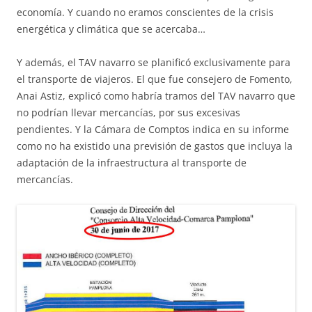
economía. Y cuando no eramos conscientes de la crisis
energética y climática que se acercaba…
Y además, el TAV navarro se planificó exclusivamente para
el transporte de viajeros. El que fue consejero de Fomento,
Anai Astiz, explicó como habría tramos del TAV navarro que
no podrían llevar mercancías, por sus excesivas
pendientes. Y la Cámara de Comptos indica en su informe
como no ha existido una previsión de gastos que incluya la
adaptación de la infraestructura al transporte de
mercancías.