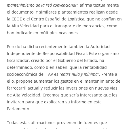
mantenimiento de la red convencional”,
afirma textualmente
el documento. Y similares planteamientos realizan desde
la CEOE o el Centro Español de Logística, que no confían en
la Alta Velocidad para el transporte de mercancías, como
han indicado en múltiples ocasiones.
Pero lo ha dicho recientemente también la Autoridad
Independiente de Responsabilidad Fiscal. Este organismo
fiscalizador, creado por el Gobierno del Estado, ha
determinado, como bien saben, que la rentabilidad
socioeconómica del TAV es
“entre nula y mínima”
. Frente a
ello, propone aumentar los gastos en el mantenimiento del
ferrocarril actual y reducir las inversiones en nuevas vías
de Alta Velocidad. Creemos que sería interesante que les
invitaran para que explicaran su informe en este
Parlamento.
Todas estas afirmaciones provienen de fuentes que