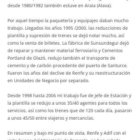
desde 1980/1982 también estuve en Araia (Alava).
Por aquel tiempo la paquetería y equipajes daban mucho
trabajo. Llegados los años 1995 /2000, las reducciones de
plantilla y supresión de trenes se dejó notar mucho, así
como la venta de billetes. La fábrica de Sunsundegui dejó
de reparar y mantener material ferroviario y Cementos
Portland de Olazti, redujo también el transporte de
cemento y de carbón procedente del puerto de Santurce.
Fueron los años del declive de Renfe y su reestructuración
en Unidades de Negocio por separado.
Desde 1998 hasta 2006 mi trabajo fue de Jefe de Estación y
la plantilla se redujo a unos 35/40 agentes para todos los
servicios, así como los trenes que de 120 cada día, pasaron
a unos 45/50 entre viajeros y mercancías.
En resumen y bajo mi punto de vista, Renfe y Adif con el