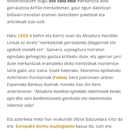
ondorioztatzen dugu
oso zaila dela
merkantzia asko
garraiatzea AHTko trenbideetan, gaur egun dabiltzan
bidaiari-trenetan eraman daitezkeen paketeak eta
antzekoak izan ezik.
Hala,
CEOE
-k behin eta berriz esan du Abiadura Handiko
Lineak ez direla “
merkantziak garraiatzeko fidagarriak eta
egokiak inondik ere
”. Gainera, azpiegitura horretan
egindako gehiegizko gastua kritikatu dute, eta agerian jarri
dute merkantziak eramateko ohiko trenbideak mantentze
lanik gabe utzi izana. Esate baterako, Ekonomia Aplikatuko
Azterlanen Fundazioak (
Fedea
), bere patronoen artean
Espainako Bankua duenak, honako hau dio bere
azterlanetan: “
Abiadura Handian egindako inbertsioak kendu
egin ditu sare konbentzionala garatzeko eta mantentzeko
inbertsio asko
”.
Eta azterketa mota hori erakunde ofizial batzuetara iritsi da
ere.
Europako Kontu Auzitegiaren
kasua da; izan ere,