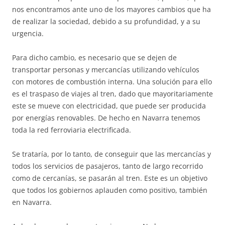
nos encontramos ante uno de los mayores cambios que ha
de realizar la sociedad, debido a su profundidad, y a su
urgencia.
Para dicho cambio, es necesario que se dejen de
transportar personas y mercancías utilizando vehículos
con motores de combustión interna. Una solución para ello
es el traspaso de viajes al tren, dado que mayoritariamente
este se mueve con electricidad, que puede ser producida
por energías renovables. De hecho en Navarra tenemos
toda la red ferroviaria electrificada.
Se trataría, por lo tanto, de conseguir que las mercancías y
todos los servicios de pasajeros, tanto de largo recorrido
como de cercanías, se pasarán al tren. Este es un objetivo
que todos los gobiernos aplauden como positivo, también
en Navarra.