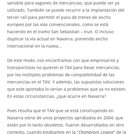
variable para vagones de mercancías, que puede ser ya
utilizado. También se puede recurrir a la implantación del
tercer raíl para permitir el paso de trenes de ancho
europeo por las vías convencionales, como se está
haciendo en el tramo San Sebastian – Irun. O incluso
duplicar la vía actual en Navarra, poniendo ancho
internacional en la nueva…
De este modo, nos encontramos con que empresarios y
transportistas no quieren el TAV para llevar mercancías,
por los múltiples problemas de compatibilidad de las
mercancías en el TAV. Y además, las supuestas soluciones
que este aportaba lo serían a problemas que ya no existen.
En estas circunstancias, ¿que ocurre en Navarra?
Pues resulta que el TAV que se está construyendo en
Navarra viene de unos proyectos aprobados en 2004, que
están por lo tanto obsoletos. Fueron desarrollados en otro
contexto, cuando estábamos en la “
Champions League
” de la