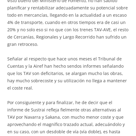
visto bueno del Ministerio de Fomento, no han sabido
planificar y rentabilizar adecuadamente su potencial sobre
todo en mercancías, llegando en la actualidad a un escaso
4% de transporte, cuando en otros tiempos era de casi un
20% y no solo eso si no que con los trenes TAV-AVE, el resto
de Cercanías, Regionales y Largo Recorrido han sufrido un
gran retroceso.
Señalar al respecto que hace unos meses el Tribunal de
Cuentas y la Airef han hecho sendos informes señalando
que los TAV son deficitarios, se alargan mucho las obras,
hay mucho sobrecoste y su utilización no llega a mantener
el coste real.
Por consiguiente y para finalizar, he de decir que el
informe de Sustrai refleja fielmente otras alternativas al
TAV por Navarra y Sakana, con mucho menor coste y que
aprovechando el magnífico trazado actual, adecuándolo y
en su caso, con un desdoble de vía (vía doble), es hasta