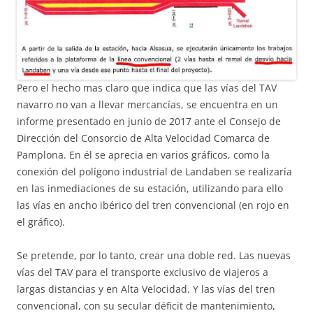
Pero el hecho mas claro que indica que las vías del TAV
navarro no van a llevar mercancías, se encuentra en un
informe presentado en junio de 2017 ante el Consejo de
Dirección del Consorcio de Alta Velocidad Comarca de
Pamplona. En él se aprecia en varios gráficos, como la
conexión del polígono industrial de Landaben se realizaría
en las inmediaciones de su estación, utilizando para ello
las vías en ancho ibérico del tren convencional (en rojo en
el gráfico).
Se pretende, por lo tanto, crear una doble red. Las nuevas
vías del TAV para el transporte exclusivo de viajeros a
largas distancias y en Alta Velocidad. Y las vías del tren
convencional, con su secular déficit de mantenimiento,