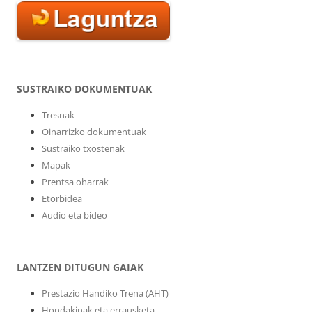
SUSTRAIKO DOKUMENTUAK
Tresnak
Oinarrizko dokumentuak
Sustraiko txostenak
Mapak
Prentsa oharrak
Etorbidea
Audio eta bideo
LANTZEN DITUGUN GAIAK
Prestazio Handiko Trena (AHT)
Hondakinak eta errausketa