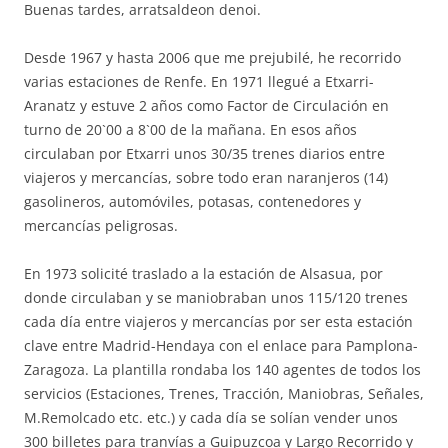
Buenas tardes, arratsaldeon denoi.
Desde 1967 y hasta 2006 que me prejubilé, he recorrido
varias estaciones de Renfe. En 1971 llegué a Etxarri-
Aranatz y estuve 2 años como Factor de Circulación en
turno de 20`00 a 8`00 de la mañana. En esos años
circulaban por Etxarri unos 30/35 trenes diarios entre
viajeros y mercancías, sobre todo eran naranjeros (14)
gasolineros, automóviles, potasas, contenedores y
mercancías peligrosas.
En 1973 solicité traslado a la estación de Alsasua, por
donde circulaban y se maniobraban unos 115/120 trenes
cada día entre viajeros y mercancías por ser esta estación
clave entre Madrid-Hendaya con el enlace para Pamplona-
Zaragoza. La plantilla rondaba los 140 agentes de todos los
servicios (Estaciones, Trenes, Tracción, Maniobras, Señales,
M.Remolcado etc. etc.) y cada día se solían vender unos
300 billetes para tranvías a Guipuzcoa y Largo Recorrido y