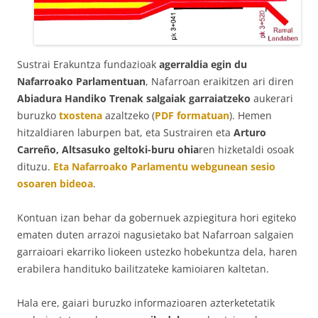
Sustrai Erakuntza fundazioak
agerraldia egin du
Nafarroako Parlamentuan
, Nafarroan eraikitzen ari diren
Abiadura Handiko Trenak salgaiak garraiatzeko
aukerari
buruzko
txostena
azaltzeko (
PDF formatuan
). Hemen
hitzaldiaren laburpen bat, eta Sustrairen eta
Arturo
Carreño, Altsasuko geltoki-buru ohia
ren hizketaldi osoak
dituzu.
Eta Nafarroako Parlamentu webgunean sesio
osoaren bideoa
.
Kontuan izan behar da gobernuek azpiegitura hori egiteko
ematen duten arrazoi nagusietako bat Nafarroan salgaien
garraioari ekarriko liokeen ustezko hobekuntza dela, haren
erabilera handituko bailitzateke kamioiaren kaltetan.
Hala ere, gaiari buruzko informazioaren azterketetatik