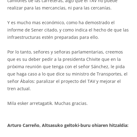
camiones de las carreteras, algo que el TAV no puede
realizar para las mercancías, ni para las cercanías.
Y es mucho mas económico, como ha demostrado el
informe de Sener citado, y como indica el hecho de que las
infraestructuras estén preparadas para ello.
Por lo tanto, señores y señoras parlamentarias, creemos
que es su deber pedir a la presidenta Chivite que en la
próxima reunión que tenga con el señor Sánchez, le pida
que haga caso a lo que dice su ministro de Transportes, el
señor Ábalos: paralizar el proyecto del TAV y mejorar el
tren actual.
Mila esker arretagatik. Muchas gracias.
Arturo Carreño, Altsasuko geltoki-buru ohi
aren hitzaldia: