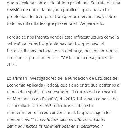
que reflexiona sobre este último problema. Se trata de una
revisión de datos, la mayoría públicos, que analiza los
problemas del tren para transportar mercancías, y sobre
todo las dificultades que presenta el TAV para ello.
Porque se nos intenta vender esta infraestructura como la
solución a todos los problemas por los que pasa el
ferrocarril convencional. Y sin embargo, nos encontramos
con que es precisamente el TAV la causa de algunos de
ellos.
Lo afirman investigadores de la Fundación de Estudios de
Economía Aplicada (Fedea), que tiene entre sus patronos al
Banco de España. En su estudio “El Futuro del Ferrocarril
de Mercancías en España”, de 2016, informan como se ha
desarrollado la red AVE, mientras se deja sin
mantenimiento la red convencional, la que acoge a los
mercancías. “
Es más, la inversión en alta velocidad ha
detraído muchas de las inversiones en el desarrollo y