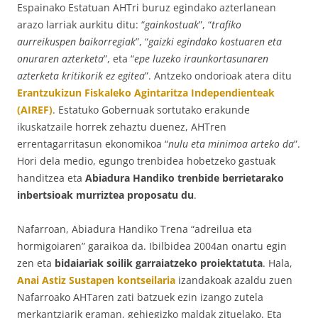
Espainako Estatuan AHTri buruz egindako azterlanean
arazo larriak aurkitu ditu: “
gainkostuak
”, “
trafiko
aurreikuspen baikorregiak
”, “
gaizki egindako kostuaren eta
onuraren azterketa
”, eta “
epe luzeko iraunkortasunaren
azterketa kritikorik ez egitea
”. Antzeko ondorioak atera ditu
Erantzukizun Fiskaleko Agintaritza Independienteak
(AIREF)
. Estatuko Gobernuak sortutako erakunde
ikuskatzaile horrek zehaztu duenez, AHTren
errentagarritasun ekonomikoa “
nulu eta minimoa
arteko da
”.
Hori dela medio, egungo trenbidea hobetzeko gastuak
handitzea eta
Abiadura Handiko trenbide berrietarako
inbertsioak murriztea proposatu du
.
Nafarroan, Abiadura Handiko Trena “adreilua eta
hormigoiaren” garaikoa da. Ibilbidea 2004an onartu egin
zen eta
bidaiariak soilik garraiatzeko proiektatuta
. Hala,
Anai Astiz Sustapen kontseilaria
izandakoak azaldu zuen
Nafarroako AHTaren zati batzuek ezin izango zutela
merkantziarik eraman, gehiegizko maldak zituelako. Eta