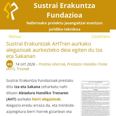
Sustrai Erakuntza
Fundazioa
Nafarroako proiektu jasangaitzei erantzun
E
juridiko-teknikoa
Menua
Castellano
s
Sustrai Erakuntzak AHTren aurkako
alegazioak aurkezteko deia egiten du Iza
e
eta Sakanan
es
14 Urt 2026
-
Prentsa oharrak
,
Prestazio Handiko Trena
(AHT)
,
Tresnak
Sustrai Erakuntza Fundazioak prestatu
ditu
Iza eta Sakana
zeharkatu nahi
dituen
Abiadura Handiko Trenaren
(AHT)
aurkako
herri alegazioak
.
Alegazio-eredu erraza da, eta trenbide-
azpiegitura berri horrek gizartean eta