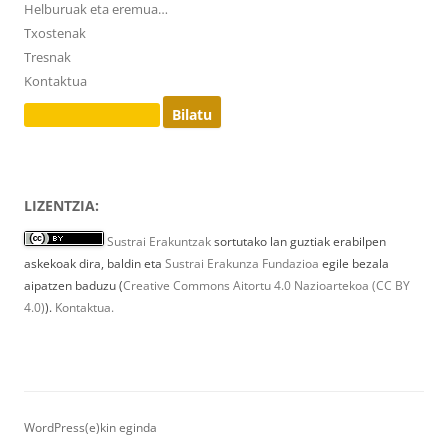
Helburuak eta eremua…
Txostenak
Tresnak
Kontaktua
Bilatu:
LIZENTZIA:
Sustrai Erakuntzak
sortutako lan guztiak erabilpen
askekoak dira, baldin eta
Sustrai Erakunza Fundazioa
egile bezala
aipatzen baduzu (
Creative Commons Aitortu 4.0 Nazioartekoa (CC BY
4.0)
).
Kontaktua.
WordPress(e)kin eginda