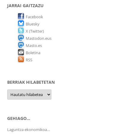
JARRAI GAITZAZU
Facebook
Bluesky
X (Twitter)
Mastodon.eus
Masto.es
Boletina
RSS
BERRIAK HILABETETAN
Berriak
hilabetetan
GEHIAGO…
Laguntza ekonomikoa…