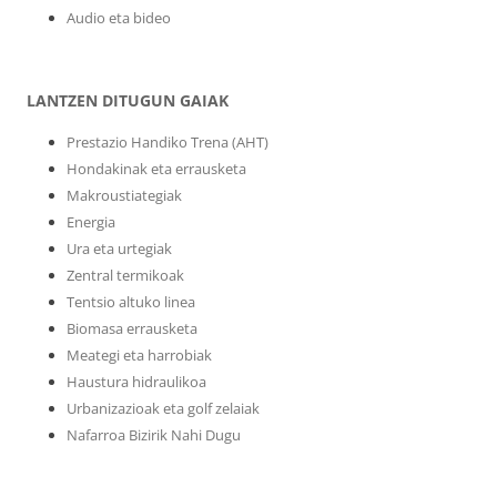
Audio eta bideo
LANTZEN DITUGUN GAIAK
Prestazio Handiko Trena (AHT)
Hondakinak eta errausketa
Makroustiategiak
Energia
Ura eta urtegiak
Zentral termikoak
Tentsio altuko linea
Biomasa errausketa
Meategi eta harrobiak
Haustura hidraulikoa
Urbanizazioak eta golf zelaiak
Nafarroa Bizirik Nahi Dugu