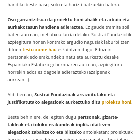
handiko beste baso, soto eta harizti batzuekin batera.
Oso garrantzitsua da proiektu honi ahalik eta arbuio eta
aurkakotasun handiena adieraztea
. Ez gaude tramite soil
baten aurrean, mehatxua larria delako. Sustrai Fundaziotik
azpiegitura honen kontrako argudio nagusiak laburbiltzen
dituen
testu xume hau
eskaintzen dugu. Edozein
pertsonak edo erakundek sinatu eta aurkeztu dezake
Espainiako Estatuko gobernuaren aurrean, azpiegitura
horrekin ados ez dagoela adierazteko (azalpenak
aurrean…).
Aldi berean,
Sustrai Fundazioak arrazoitutako eta
justifikatutako alegazioak aurkeztuko ditu
proiektu honi
.
Beste behin ere, dei egiten dugu
pertsonak, gizarte-
taldeak eta tokiko erakundeak inplika daitezen
alegazioak zabaltzeko eta biltzeko
antolaketan: proiektuak
herrietan izango dituen eraginen berri ematea, herrietan