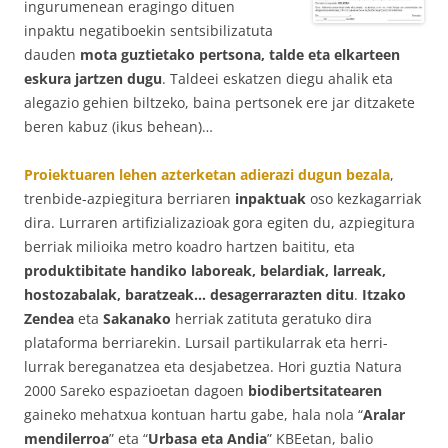
ingurumenean eragingo dituen
inpaktu negatiboekin sentsibilizatuta
dauden
mota guztietako pertsona, talde eta elkarteen
eskura jartzen dugu
. Taldeei eskatzen diegu ahalik eta
alegazio gehien biltzeko, baina pertsonek ere jar ditzakete
beren kabuz (ikus behean)…
Proiektuaren lehen azterketan adierazi dugun bezala
,
trenbide-azpiegitura berriaren
inpaktuak
oso kezkagarriak
dira. Lurraren artifizializazioak gora egiten du, azpiegitura
berriak milioika metro koadro hartzen baititu, eta
produktibitate handiko laboreak, belardiak, larreak,
hostozabalak, baratzeak… desagerrarazten ditu
.
Itzako
Zendea
eta
Sakanako
herriak zatituta geratuko dira
plataforma berriarekin. Lursail partikularrak eta herri-
lurrak bereganatzea eta desjabetzea. Hori guztia Natura
2000 Sareko espazioetan dagoen
biodibertsitatearen
gaineko mehatxua kontuan hartu gabe, hala nola “
Aralar
mendilerroa
” eta “
Urbasa eta Andia
” KBEetan, balio