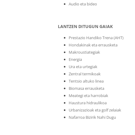
Audio eta bideo
LANTZEN DITUGUN GAIAK
Prestazio Handiko Trena (AHT)
Hondakinak eta errausketa
Makroustiategiak
Energia
Ura eta urtegiak
Zentral termikoak
Tentsio altuko linea
Biomasa errausketa
Meategi eta harrobiak
Haustura hidraulikoa
Urbanizazioak eta golf zelaiak
Nafarroa Bizirik Nahi Dugu