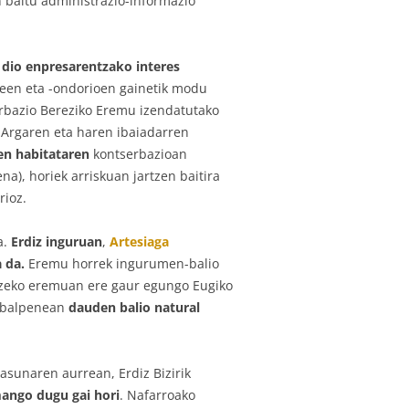
in baitu administrazio-informazio
dio enpresarentzako interes
deen eta -ondorioen gainetik modu
erbazio Bereziko Eremu izendatutako
 Argaren eta haren ibaiadarren
en habitataren
kontserbazioan
na), horiek arriskuan jartzen baitira
rioz.
a.
Erdiz inguruan
,
Artesiaga
 da.
Eremu horrek ingurumen-balio
izeko eremuan ere gaur egungo Eugiko
zabalpenean
dauden balio natural
asunaren aurrean, Erdiz Bizirik
mango dugu gai hori
. Nafarroako