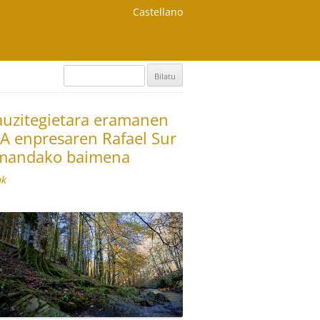
Castellano
Bilatu:
k auzitegietara eramanen
 enpresaren Rafael Sur
 emandako baimena
ak