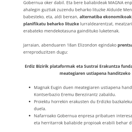
Gobernua oker dabil. Eta bere baliabideak MAGNA enp
ahalegin guztiak zuzendu beharko lituzke Alduide Men
babesteko, eta, aldi berean,
alternatiba ekonomikoak 
planifikatu beharko lituzke
lurraldearentzat, meatzari
erabateko mendekotasuna gaindituko luketenak.
Jarraian, abenduaren 18an Elizondon egindako
prents
erreproduzitzen dugu:
Erdiz Bizirik plataformak eta Sustrai Erakuntza fund
meategiaren ustiapena handitzeko
Magnak Eugin duen meategiaren ustiapena handi
Kontserbazio Eremu Berezirantz zabaldu.
Proiektu horrekin erakusten du Erdizko bazkaleku
duela.
Nafarroako Gobernua enpresa pribatuen interesak
eta herritarrok baliabide propioak erabili behar d