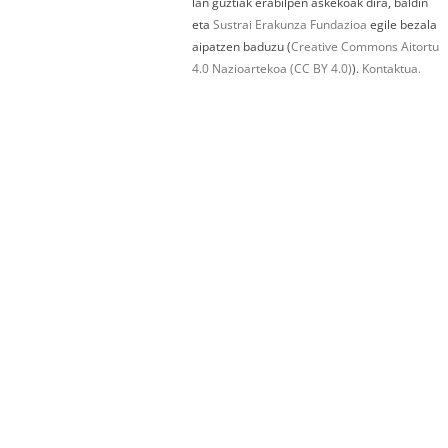
lan guztiak erabilpen askekoak dira, baldin
eta
Sustrai Erakunza Fundazioa
egile bezala
aipatzen baduzu (
Creative Commons Aitortu
4.0 Nazioartekoa (CC BY 4.0)
).
Kontaktua.