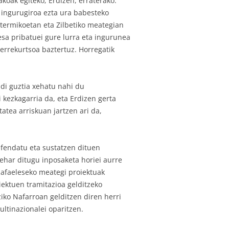
koak egiteko; Erdizen, erraterako.
u ingurugiroa ezta ura babesteko
l termikoetan eta Zilbetiko meategian
sa pribatuei gure lurra eta ingurunea
errekurtsoa baztertuz. Horregatik
.
di guztia xehatu nahi du
 kezkagarria da, eta Erdizen gerta
atea arriskuan jartzen ari da,
fendatu eta sustatzen dituen
behar ditugu inposaketa horiei aurre
 Rafaeleseko meategi proiektuak
iektuen tramitazioa gelditzeko
ziko Nafarroan gelditzen diren herri
ltinazionalei oparitzen.