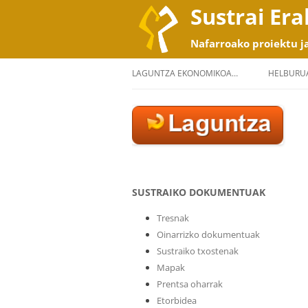
Sustrai Er
Nafarroako proiektu j
LAGUNTZA EKONOMIKOA…
HELBURU
SUSTRAIKO DOKUMENTUAK
Tresnak
Oinarrizko dokumentuak
Sustraiko txostenak
Mapak
Prentsa oharrak
Etorbidea