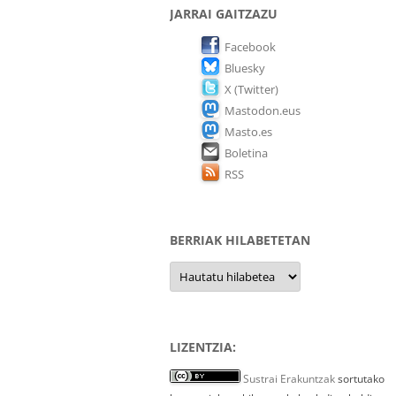
JARRAI GAITZAZU
Facebook
Bluesky
X (Twitter)
Mastodon.eus
Masto.es
Boletina
RSS
BERRIAK HILABETETAN
Berriak
hilabetetan
LIZENTZIA:
Sustrai Erakuntzak
sortutako