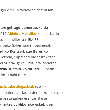
egin ditu lurraldearen defentsan
a
are gehiago barneratuko da
0019
Alduide Mendiko
Kontserbazio
odi mendilerroa” IBA 85
farroako Gobernuaren baimenak
diko Kontserbazio Bereziko
 Horrela, enpresari bidea irekitzen
el Sur da, gero Erdiz, eta, ondoren,
tzuk suntsituko dituzte
. Zilbetin
 lortu nahi dute.
keztutako alegazioak
ezetsiz,
kin batera aurkeztu den dokumentazio
a osatu gabea ere. Larritasun
-hartze publikorako eskubidea