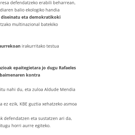
resa defendatzeko erabili beharrean,
diaren balio ekologiko handia
diseinatu eta demokratikoki
tzako multinazional batekiko
aurrekoan
irakurritako testua
azioak epaitegietara jo dugu Rafaeles
 baimenaren kontra
tu nahi du, eta zuloa Aldude Mendia
a ez ezik, KBE guztia xehatzeko asmoa
 defendatzen eta sustatzen ari da,
itugu horri aurre egiteko.