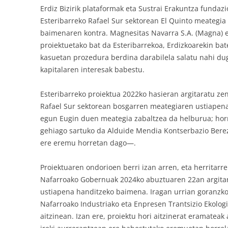
Erdiz Bizirik plataformak eta Sustrai Erakuntza fundaz
Esteribarreko Rafael Sur sektorean El Quinto meategia 
baimenaren kontra. Magnesitas Navarra S.A. (Magna)
proiektuetako bat da Esteribarrekoa, Erdizkoarekin ba
kasuetan prozedura berdina darabilela salatu nahi dug
kapitalaren interesak babestu.
Esteribarreko proiektua 2022ko hasieran argitaratu zen
Rafael Sur sektorean bosgarren meategiaren ustiapen
egun Eugin duen meategia zabaltzea da helburua; hor
gehiago sartuko da Alduide Mendia Kontserbazio Ber
ere eremu horretan dago—.
Proiektuaren ondorioen berri izan arren, eta herritarr
Nafarroako Gobernuak 2024ko abuztuaren 22an argita
ustiapena handitzeko baimena. Iragan urrian goranzk
Nafarroako Industriako eta Enpresen Trantsizio Ekologi
aitzinean. Izan ere, proiektu hori aitzinerat eramateak