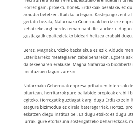
ireki aurrerantzean ere babestutako eremuetan horrela
Horrez gain, proiektu honek, Erdizkoak bezalaxe, ez d
araudia betetzen. Itoitzko urtegian, Kastejongo zentra
gertatu bezala, Nafarroako Gobernuak berriz ere enpre
xehatzeko argi berdea eman nahi die, aurkeztu dugun 
guztiagatik epaitegietako bideari heltzea erabaki dugu
Beraz, Magnak Erdizko bazkalekua ez ezik, Aldude men
Esteribarreko meategiaren zabalpenarekin. Egoera aski
daitekeenaren erakusle. Magna Nafarroako biodibertsit
instituzioen laguntzarekin.
Nafarroako Gobernuak enpresa pribatuen interesak de
bitartean, herritarrok gure baliabide propioak erabili 
egiteko. Horregatik guztiagatik argi dugu Erdizko zein
etagure bizimodua ez direla bateragarriak. Hortaz, pro
eskatzen diegu instituzioei. Ez dugu etsiko: ez dugu ut
lurrak, gure etorkizuna sostengatzeko beharrezkoak, mu